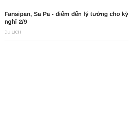
Fansipan, Sa Pa - điểm đến lý tưởng cho kỳ
nghỉ 2/9
DU LỊCH