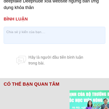
deepfake Deepnude xóa website ngừng bán ứng
dụng khỏa thân
CÓ THỂ BẠN QUAN TÂM