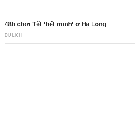
48h chơi Tết ‘hết mình’ ở Hạ Long
DU LỊCH