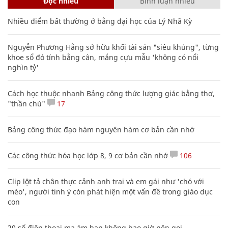
Đọc nhiều
Bình luận nhiều
Nhiều điểm bất thường ở bằng đại học của Lý Nhã Kỳ
Nguyễn Phương Hằng sở hữu khối tài sản "siêu khủng", từng
khoe sổ đỏ tính bằng cân, mắng cựu mẫu 'không có nổi
nghìn tỷ'
Cách học thuộc nhanh Bảng công thức lượng giác bằng thơ,
"thần chú"
17
Bảng công thức đạo hàm nguyên hàm cơ bản cần nhớ
Các công thức hóa học lớp 8, 9 cơ bản cần nhớ
106
Clip lột tả chân thực cảnh anh trai và em gái như 'chó với
mèo', người tinh ý còn phát hiện một vấn đề trong giáo dục
con
20 số điện thoại ma ám bạn không bao giờ nên gọi