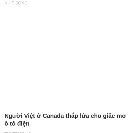
NHỊP SỐNG
Người Việt ở Canada thắp lửa cho giấc mơ
ô tô điện