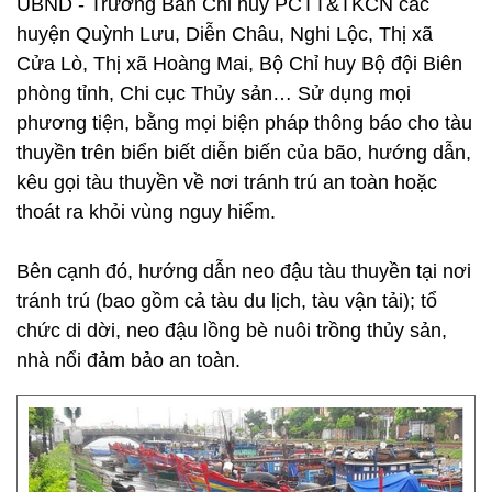
UBND - Trưởng Ban Chỉ huy PCTT&TKCN các
huyện Quỳnh Lưu, Diễn Châu, Nghi Lộc, Thị xã
Cửa Lò, Thị xã Hoàng Mai, Bộ Chỉ huy Bộ đội Biên
phòng tỉnh, Chi cục Thủy sản… Sử dụng mọi
phương tiện, bằng mọi biện pháp thông báo cho tàu
thuyền trên biển biết diễn biến của bão, hướng dẫn,
kêu gọi tàu thuyền về nơi tránh trú an toàn hoặc
thoát ra khỏi vùng nguy hiểm.
Bên cạnh đó, hướng dẫn neo đậu tàu thuyền tại nơi
tránh trú (bao gồm cả tàu du lịch, tàu vận tải); tổ
chức di dời, neo đậu lồng bè nuôi trồng thủy sản,
nhà nổi đảm bảo an toàn.