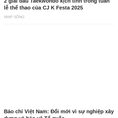
2 giải đấu Taekwondo kịch tính trong tuần
lễ thể thao của CJ K Festa 2025
NHỊP SỐNG
Báo chí Việt Nam: Đổi mới vì sự nghiệp xây