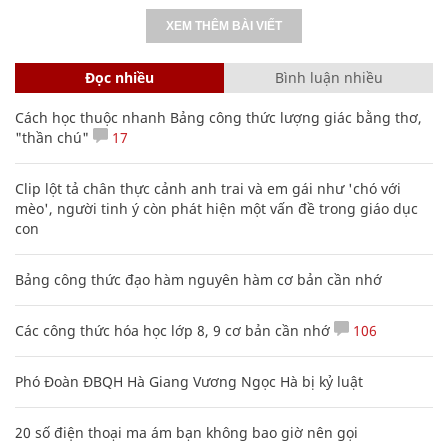
XEM THÊM BÀI VIẾT
Đọc nhiều
Bình luận nhiều
Cách học thuộc nhanh Bảng công thức lượng giác bằng thơ,
"thần chú"
17
Clip lột tả chân thực cảnh anh trai và em gái như 'chó với
mèo', người tinh ý còn phát hiện một vấn đề trong giáo dục
con
Bảng công thức đạo hàm nguyên hàm cơ bản cần nhớ
Các công thức hóa học lớp 8, 9 cơ bản cần nhớ
106
Phó Đoàn ĐBQH Hà Giang Vương Ngọc Hà bị kỷ luật
20 số điện thoại ma ám bạn không bao giờ nên gọi