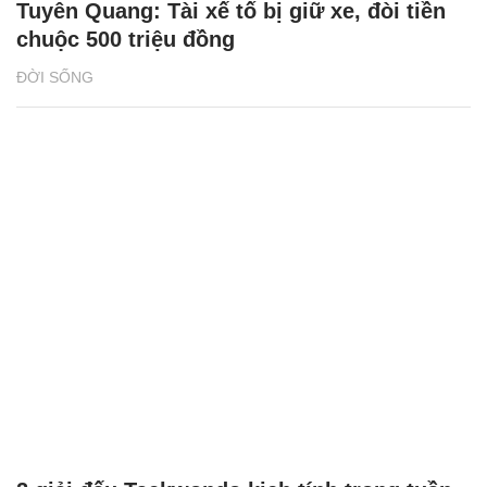
Tuyên Quang: Tài xế tố bị giữ xe, đòi tiền
chuộc 500 triệu đồng
ĐỜI SỐNG