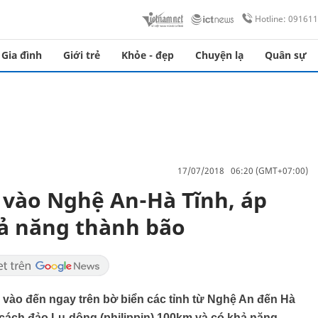
Hotline: 09161
Gia đình
Giới trẻ
Khỏe - đẹp
Chuyện lạ
Quân sự
17/07/2018 06:20 (GMT+07:00)
 vào Nghệ An-Hà Tĩnh, áp
hả năng thành bão
 vào đến ngay trên bờ biển các tỉnh từ Nghệ An đến Hà
g cách đảo Lu-dông (philippin) 100km và có khả năng