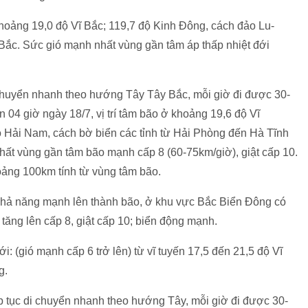
o khoảng 19,0 độ Vĩ Bắc; 119,7 độ Kinh Đông, cách đảo Lu-
Bắc. Sức gió mạnh nhất vùng gần tâm áp thấp nhiệt đới
i chuyển nhanh theo hướng Tây Tây Bắc, mỗi giờ đi được 30-
04 giờ ngày 18/7, vị trí tâm bão ở khoảng 19,6 độ Vĩ
 Hải Nam, cách bờ biển các tỉnh từ Hải Phòng đến Hà Tĩnh
ất vùng gần tâm bão mạnh cấp 8 (60-75km/giờ), giật cấp 10.
hoảng 100km tính từ vùng tâm bão.
khả năng mạnh lên thành bão, ở khu vực Bắc Biển Đông có
ăng lên cấp 8, giật cấp 10; biển động mạnh.
tới: (gió mạnh cấp 6 trở lên) từ vĩ tuyến 17,5 đến 21,5 độ Vĩ
g.
ếp tục di chuyển nhanh theo hướng Tây, mỗi giờ đi được 30-