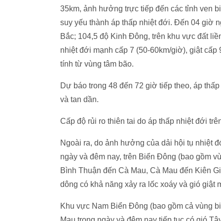
35km, ảnh hưởng trực tiếp đến các tỉnh ven
suy yếu thành áp thấp nhiệt đới. Đến 04 giờ ng
Bắc; 104,5 độ Kinh Đông, trên khu vực đất li
nhiệt đới mạnh cấp 7 (50-60km/giờ), giật cấp 
tính từ vùng tâm bão.
Dự báo trong 48 đến 72 giờ tiếp theo, áp thấp
và tan dần.
Cấp độ rủi ro thiên tai do áp thấp nhiệt đới tr
Ngoài ra, do ảnh hưởng của dải hội tụ nhiệt
ngày và đêm nay, trên Biển Đông (bao gồm v
Bình Thuận đến Cà Mau, Cà Mau đến Kiên Gia
dông có khả năng xảy ra lốc xoáy và gió giật 
Khu vực Nam Biển Đông (bao gồm cả vùng bi
Mau trong ngày và đêm nay tiếp tục có gió Tây