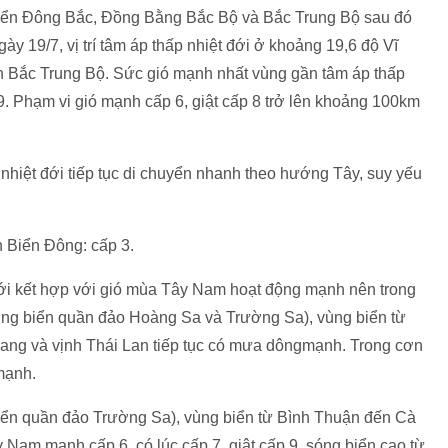
 biển Đông Bắc, Đồng Bằng Bắc Bộ và Bắc Trung Bộ sau đó
ày 19/7, vị trí tâm áp thấp nhiệt đới ở khoảng 19,6 độ Vĩ
ền Bắc Trung Bộ. Sức gió mạnh nhất vùng gần tâm áp thấp
9. Phạm vi gió mạnh cấp 6, giật cấp 8 trở lên khoảng 100km
 nhiệt đới tiếp tục di chuyển nhanh theo hướng Tây, suy yếu
ên Biển Đông: cấp 3.
 đới kết hợp với gió mùa Tây Nam hoạt động mạnh nên trong
ùng biển quần đảo Hoàng Sa và Trường Sa), vùng biển từ
ng và vịnh Thái Lan tiếp tục có mưa dôngmạnh. Trong cơn
mạnh.
ển quần đảo Trường Sa), vùng biển từ Bình Thuận đến Cà
 Nam mạnh cấp 6, có lúc cấp 7, giật cấp 9, sóng biển cao từ