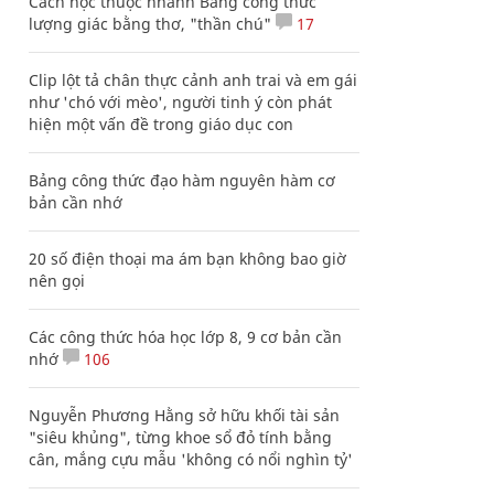
Cách học thuộc nhanh Bảng công thức
lượng giác bằng thơ, "thần chú"
17
Clip lột tả chân thực cảnh anh trai và em gái
như 'chó với mèo', người tinh ý còn phát
hiện một vấn đề trong giáo dục con
Bảng công thức đạo hàm nguyên hàm cơ
bản cần nhớ
20 số điện thoại ma ám bạn không bao giờ
nên gọi
Các công thức hóa học lớp 8, 9 cơ bản cần
nhớ
106
Nguyễn Phương Hằng sở hữu khối tài sản
"siêu khủng", từng khoe sổ đỏ tính bằng
cân, mắng cựu mẫu 'không có nổi nghìn tỷ'