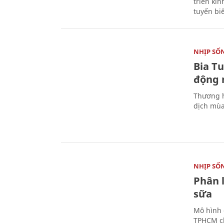
triển ki
tuyến bi
NHỊP SỐ
Bia T
động 
Thương h
dịch mùa
NHỊP SỐ
Phân 
sữa
Mô hình 
TPHCM ch