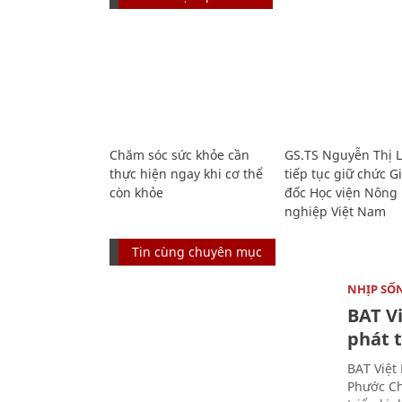
Chăm sóc sức khỏe cần
GS.TS Nguyễn Thị 
thực hiện ngay khi cơ thể
tiếp tục giữ chức 
còn khỏe
đốc Học viện Nông
nghiệp Việt Nam
Tin cùng chuyên mục
NHỊP SỐ
BAT V
phát t
BAT Việt
Phước Ch