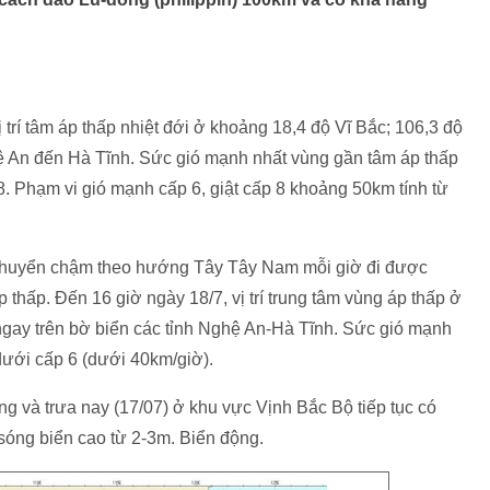
trí tâm áp thấp nhiệt đới ở khoảng 18,4 độ Vĩ Bắc; 106,3 độ
hệ An đến Hà Tĩnh. Sức gió mạnh nhất vùng gần tâm áp thấp
8. Phạm vi gió mạnh cấp 6, giật cấp 8 khoảng 50km tính từ
i chuyển chậm theo hướng Tây Tây Nam mỗi giờ đi được
thấp. Đến 16 giờ ngày 18/7, vị trí trung tâm vùng áp thấp ở
ngay trên bờ biển các tỉnh Nghệ An-Hà Tĩnh. Sức gió mạnh
dưới cấp 6 (dưới 40km/giờ).
ng và trưa nay (17/07) ở khu vực Vịnh Bắc Bộ tiếp tục có
 sóng biển cao từ 2-3m. Biển động.