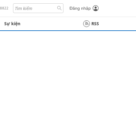
18822
Đăng nhập
Sự kiện
RSS