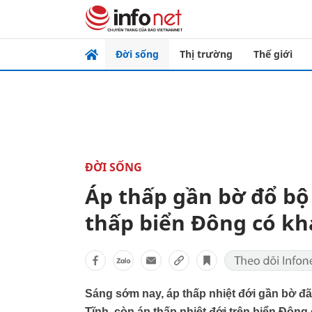
Đời sống
Thị trường
Thế giới
ĐỜI SỐNG
Áp thấp gần bờ đổ bộ
thấp biển Đông có k
Sáng sớm nay, áp thấp nhiệt đới gần bờ đã
Tĩnh, còn áp thấp nhiệt đới trên biển Đôn