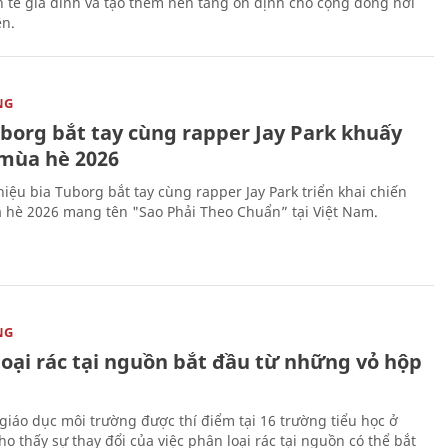
nh tế gia đình và tạo thêm nền tảng ổn định cho cộng đồng nơi
ên.
NG
uborg bắt tay cùng rapper Jay Park khuấy
mùa hè 2026
iệu bia Tuborg bắt tay cùng rapper Jay Park triển khai chiến
 hè 2026 mang tên "Sao Phải Theo Chuẩn” tại Việt Nam.
NG
loại rác tại nguồn bắt đầu từ những vỏ hộp
giáo dục môi trường được thí điểm tại 16 trường tiểu học ở
o thấy sự thay đổi của việc phân loại rác tại nguồn có thể bắt