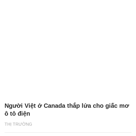
Người Việt ở Canada thắp lửa cho giấc mơ
ô tô điện
THỊ TRƯỜNG