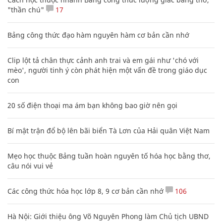
"thần chú"
17
Bảng công thức đạo hàm nguyên hàm cơ bản cần nhớ
Clip lột tả chân thực cảnh anh trai và em gái như 'chó với
mèo', người tinh ý còn phát hiện một vấn đề trong giáo dục
con
20 số điện thoại ma ám bạn không bao giờ nên gọi
Bí mật trận đổ bộ lên bãi biển Tà Lơn của Hải quân Việt Nam
Mẹo học thuộc Bảng tuần hoàn nguyên tố hóa học bằng thơ,
câu nói vui vẻ
Các công thức hóa học lớp 8, 9 cơ bản cần nhớ
106
Hà Nội: Giới thiệu ông Võ Nguyên Phong làm Chủ tịch UBND