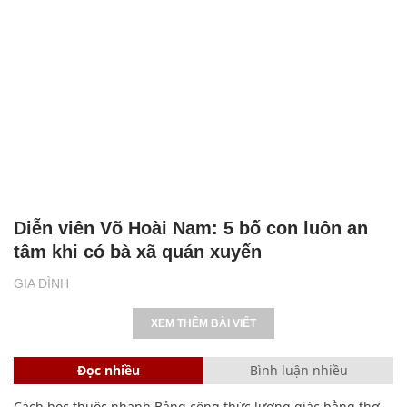
Diễn viên Võ Hoài Nam: 5 bố con luôn an
tâm khi có bà xã quán xuyến
GIA ĐÌNH
XEM THÊM BÀI VIẾT
Đọc nhiều
Bình luận nhiều
Cách học thuộc nhanh Bảng công thức lượng giác bằng thơ,