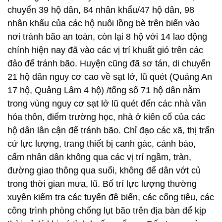
chuyển 39 hộ dân, 84 nhân khẩu/47 hộ dân, 98
nhân khẩu của các hộ nuôi lồng bè trên biển vào
nơi tránh bão an toàn, còn lại 8 hộ với 14 lao động
chính hiện nay đã vào các vị trí khuất gió trên các
đảo để tránh bão. Huyện cũng đã sơ tán, di chuyển
21 hộ dân nguy cơ cao về sạt lở, lũ quét (Quảng An
17 hộ, Quảng Lâm 4 hộ) /tổng số 71 hộ dân nằm
trong vùng nguy cơ sạt lở lũ quét đến các nhà văn
hóa thôn, điểm trường học, nhà ở kiên cố của các
hộ dân lân cận để tránh bão. Chỉ đạo các xã, thị trấn
cử lực lượng, trang thiết bị canh gác, cảnh báo,
cấm nhân dân không qua các vị trí ngầm, tràn,
đường giao thông qua suối, không để dân vớt củ
trong thời gian mưa, lũ. Bố trí lực lượng thường
xuyên kiểm tra các tuyến đê biển, các cống tiêu, các
công trình phòng chống lụt bão trên địa bàn để kịp