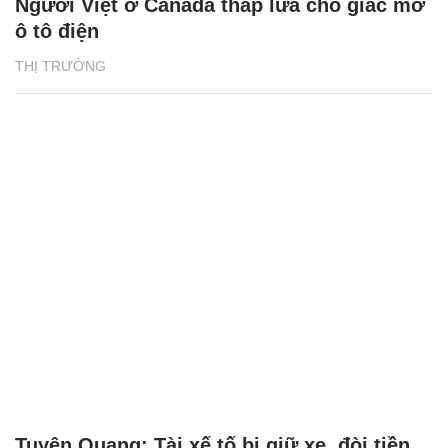
Người Việt ở Canada thắp lửa cho giấc mơ
ô tô điện
THỊ TRƯỜNG
Tuyên Quang: Tài xế tố bị giữ xe, đòi tiền