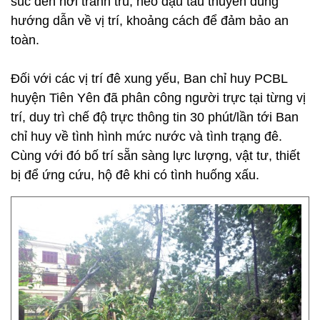
súc đến nới tránh trú, neo đậu tàu thuyền đúng
hướng dẫn về vị trí, khoảng cách để đảm bảo an
toàn.
Đối với các vị trí đê xung yếu, Ban chỉ huy PCBL
huyện Tiên Yên đã phân công người trực tại từng vị
trí, duy trì chế độ trực thông tin 30 phút/lần tới Ban
chỉ huy về tình hình mức nước và tình trạng đê.
Cùng với đó bố trí sẵn sàng lực lượng, vật tư, thiết
bị để ứng cứu, hộ đê khi có tình huống xấu.