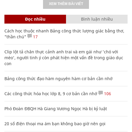
XEM THÊM BÀI VIẾT
Đọc nhiều
Bình luận nhiều
Cách học thuộc nhanh Bảng công thức lượng giác bằng thơ,
"thần chú"
17
Clip lột tả chân thực cảnh anh trai và em gái như 'chó với
mèo', người tinh ý còn phát hiện một vấn đề trong giáo dục
con
Bảng công thức đạo hàm nguyên hàm cơ bản cần nhớ
Các công thức hóa học lớp 8, 9 cơ bản cần nhớ
106
Phó Đoàn ĐBQH Hà Giang Vương Ngọc Hà bị kỷ luật
20 số điện thoại ma ám bạn không bao giờ nên gọi