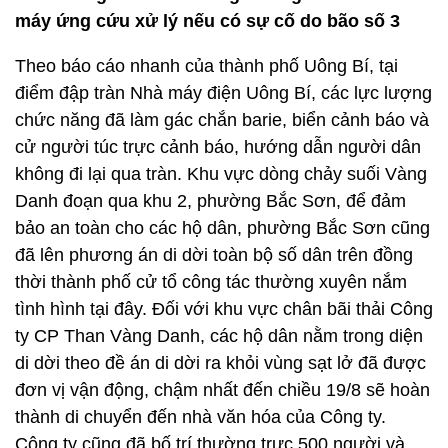
máy ứng cứu xử lý nếu có sự cố do bão số 3
Theo báo cáo nhanh của thành phố Uông Bí, tại
điểm đập tràn Nhà máy điện Uông Bí, các lực lượng
chức năng đã làm gác chắn barie, biển cảnh báo và
cử người túc trực cảnh báo, hướng dẫn người dân
không đi lại qua tràn. Khu vực dòng chảy suối Vàng
Danh đoạn qua khu 2, phường Bắc Sơn, để đảm
bảo an toàn cho các hộ dân, phường Bắc Sơn cũng
đã lên phương án di dời toàn bộ số dân trên đồng
thời thành phố cử tổ công tác thường xuyên nắm
tình hình tại đây. Đối với khu vực chân bãi thải Công
ty CP Than Vàng Danh, các hộ dân nằm trong diện
di dời theo đề án di dời ra khỏi vùng sạt lở đã được
đơn vị vận động, chậm nhất đến chiều 19/8 sẽ hoàn
thành di chuyển đến nhà văn hóa của Công ty.
Công ty cũng đã bố trí thường trực 500 người và