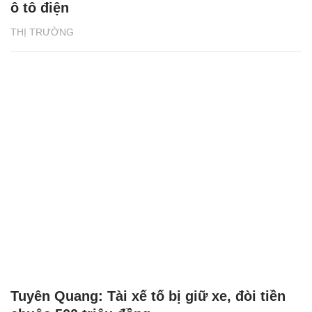
ô tô điện
THỊ TRƯỜNG
Tuyên Quang: Tài xế tố bị giữ xe, đòi tiền