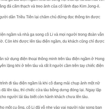
bằng đá cẩm thạch và treo ảnh của cố lãnh đạo Kim Jong-il.
ười dân Triều Tiên lại chăm chú đứng đọc thông tin được
iện ngầm và nhà ga song cô Li và mọi người trong đoàn vẫn
. Còn khi được lên tàu điện ngầm, du khách cũng chỉ được
ân sử dụng điện thoại thông minh trên tàu điện ngầm ở Hong
ên lặng khi ở trên tàu và rất ít người cầm trên tay chiếc điện
trình đi tàu điện ngầm là khi cô đang mải chụp ảnh một nữ
đã lên tàu, thì chiếc cửa tàu bỗng dưng đóng lại. Ngay lập
 cho người lái tàu biết còn hành khách chưa lên tàu.
ho một cụ ông, cô Li đã vỗ nhẹ vào vai người này song ban