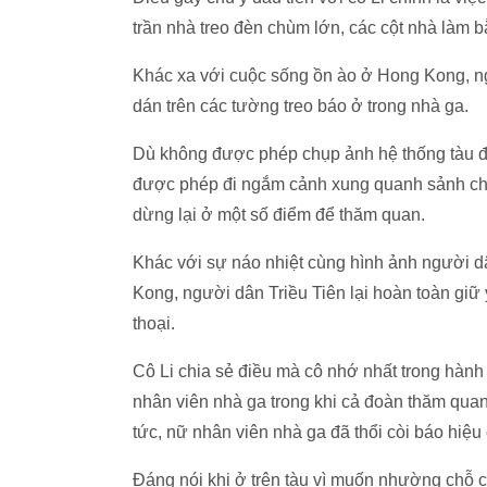
trần nhà treo đèn chùm lớn, các cột nhà làm 
Khác xa với cuộc sống ồn ào ở Hong Kong, ng
dán trên các tường treo báo ở trong nhà ga.
Dù không được phép chụp ảnh hệ thống tàu đ
được phép đi ngắm cảnh xung quanh sảnh chờ
dừng lại ở một số điểm để thăm quan.
Khác với sự náo nhiệt cùng hình ảnh người d
Kong, người dân Triều Tiên lại hoàn toàn giữ y
thoại.
Cô Li chia sẻ điều mà cô nhớ nhất trong hành 
nhân viên nhà ga trong khi cả đoàn thăm quan 
tức, nữ nhân viên nhà ga đã thổi còi báo hiệu
Đáng nói khi ở trên tàu vì muốn nhường chỗ c