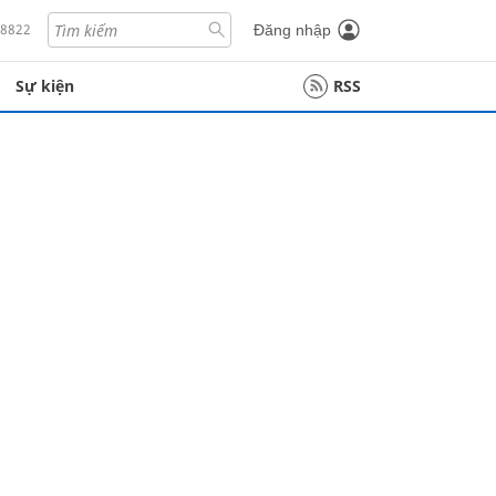
18822
Đăng nhập
Sự kiện
RSS