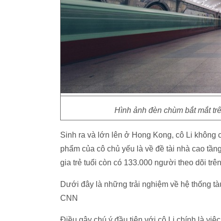
Hình ảnh đèn chùm bắt mắt trê
Sinh ra và lớn lên ở Hong Kong, cô Li không cò
phẩm của cô chủ yếu là về đề tài nhà cao tần
gia trẻ tuổi còn có 133.000 người theo dõi trê
Dưới đây là những trải nghiệm về hệ thống tà
CNN
Điều gây chú ý đầu tiên với cô Li chính là việc