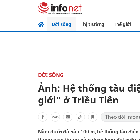
Đời sống
Thị trường
Thế giới
ĐỜI SỐNG
Ảnh: Hệ thống tàu đi
giới" ở Triều Tiên
Nằm dưới độ sâu 100 m, hệ thống tàu điện
thống giao thông nằm dưới lòng đất ở độ sâu