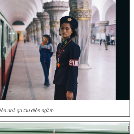
iên nhà ga tàu điện ngầm.