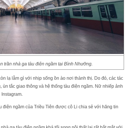
n trần nhà ga tàu điện ngầm tại Bình Nhưỡng.
n lạ lẫm gì với nhịp sống ồn ào nơi thành thị. Do đó, các tác
g, ùn tắc giao thông và hệ thống tàu điện ngầm. Nữ nhiếp ảnh
n Instagram.
u điện ngầm của Triều Tiên được cô Li chia sẻ với hãng tin
 nhà ga tàu điện ngầm khá tối song nội thất lại rất bắt mắt với