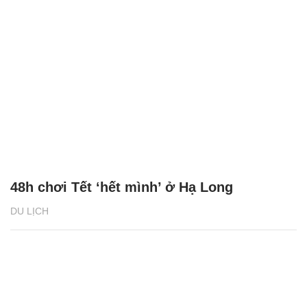
48h chơi Tết ‘hết mình’ ở Hạ Long
DU LỊCH