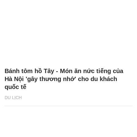
Bánh tôm hồ Tây - Món ăn nức tiếng của
Hà Nội 'gây thương nhớ' cho du khách
quốc tế
DU LỊCH