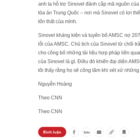
anh ta hỗ trợ Sinovel đánh cắp mã nguồn củ
tòa án Trung Quốc – nơi mà Sinovel có lợi th
tổn thất của mình.
Sinovel kháng kiện và tuyên bố AMSC nợ 207 t
lỗi của AMSC. Chủ tịch của Sinovel từ chối tr
cho công bố những tài liệu hợp pháp liên quan
của Sinovel là gì. Điều đó khiến đại diện A
tôi thấy rằng họ sẽ công tâm khi xét xử nhữn
Nguyễn Hoàng
Theo CNN
Theo CNN
Bình luận