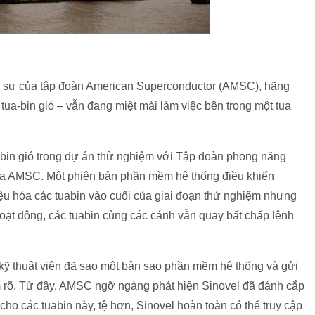
kỹ sư của tập đoàn American Superconductor (AMSC), hãng
tua-bin gió – vẫn đang miệt mài làm việc bên trong một tua
a-bin gió trong dự án thử nghiệm với Tập đoàn phong năng
của AMSC. Một phiên bản phần mềm hệ thống điều khiển
ệu hóa các tuabin vào cuối của giai đoạn thử nghiệm nhưng
oạt động, các tuabin cùng các cánh vẫn quay bất chấp lệnh
 kỹ thuật viên đã sao một bản sao phần mềm hệ thống và gửi
làm rõ. Từ đây, AMSC ngỡ ngàng phát hiện Sinovel đã đánh cắp
 các tuabin này, tệ hơn, Sinovel hoàn toàn có thể truy cập