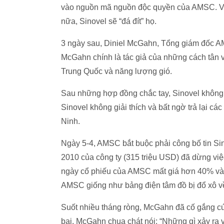
vào nguồn mã nguồn độc quyền của AMSC. Với
nữa, Sinovel sẽ “đá đít” họ.
3 ngày sau, Diniel McGahn, Tổng giám đốc A
McGahn chính là tác giả của những cách tân và
Trung Quốc và năng lượng gió.
Sau những hợp đồng chắc tay, Sinovel khôn
Sinovel không giải thích và bất ngờ trả lại c
Ninh.
Ngày 5-4, AMSC bắt buộc phải công bố tin Si
2010 của công ty (315 triệu USD) đã dừng việ
ngày cổ phiếu của AMSC mất giá hơn 40% và 
AMSC giống như bảng điện tâm đồ bị đổ xô về
Suốt nhiều tháng ròng, McGahn đã cố gắng cứ
bại. McGahn chua chát nói: “Những gì xảy ra 