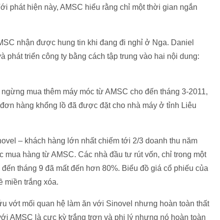
 phát hiện này, AMSC hiểu rằng chỉ một thời gian ngắn
MSC nhận được hung tin khi đang đi nghỉ ở Nga. Daniel
 phát triển công ty bằng cách tập trung vào hai nội dung:
g ngừng mua thêm máy móc từ AMSC cho đến tháng 3-2011,
ác đơn hàng khổng lồ đã được đặt cho nhà máy ở tỉnh Liêu
novel – khách hàng lớn nhất chiếm tới 2/3 doanh thu năm
c mua hàng từ AMSC. Các nhà đầu tư rút vốn, chỉ trong một
đến tháng 9 đã mất đến hơn 80%. Biểu đồ giá cổ phiếu của
 miền trắng xóa.
u vớt mối quan hệ làm ăn với Sinovel nhưng hoàn toàn thất
với AMSC là cực kỳ trắng trợn và phi lý nhưng nó hoàn toàn