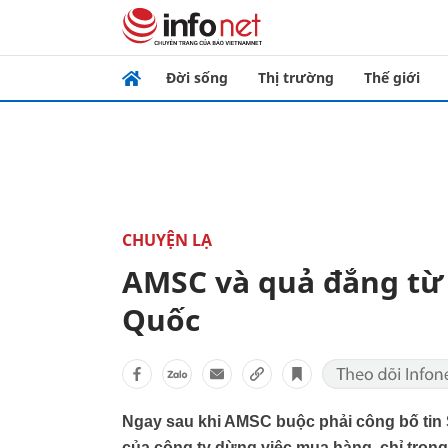
Đời sống
Thị trường
Thế giới
CHUYỆN LẠ
AMSC và quả đắng từ 
Quốc
Ngay sau khi AMSC buộc phải công bố tin 
của công ty dừng việc mua hàng, chỉ tron