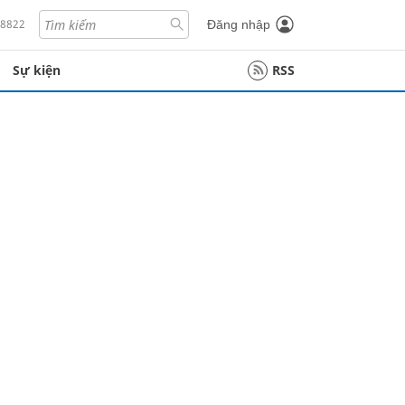
18822
Đăng nhập
Sự kiện
RSS