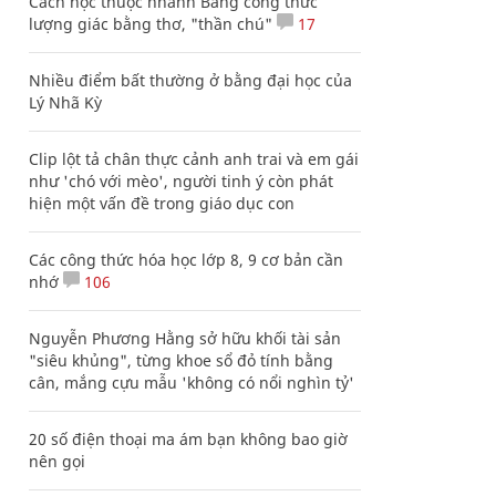
Cách học thuộc nhanh Bảng công thức
lượng giác bằng thơ, "thần chú"
17
Nhiều điểm bất thường ở bằng đại học của
Lý Nhã Kỳ
Clip lột tả chân thực cảnh anh trai và em gái
như 'chó với mèo', người tinh ý còn phát
hiện một vấn đề trong giáo dục con
Các công thức hóa học lớp 8, 9 cơ bản cần
nhớ
106
Nguyễn Phương Hằng sở hữu khối tài sản
"siêu khủng", từng khoe sổ đỏ tính bằng
cân, mắng cựu mẫu 'không có nổi nghìn tỷ'
20 số điện thoại ma ám bạn không bao giờ
nên gọi