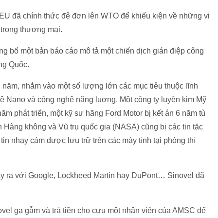
U đã chính thức đệ đơn lên WTO để khiếu kiện về những vi
trong thương mại.
ng bố một bản báo cáo mô tả một chiến dịch gián điệp công
ung Quốc.
 năm, nhắm vào một số lượng lớn các mục tiêu thuộc lĩnh
hệ Nano và công nghệ năng luợng. Một công ty luyện kim Mỹ
năm phát triển, một kỹ sư hãng Ford Motor bị kết án 6 năm tù
n Hàng không và Vũ trụ quốc gia (NASA) cũng bị các tin tặc
tin nhạy cảm được lưu trữ trên các máy tính tại phòng thí
ảy ra với Google, Lockheed Martin hay DuPont… Sinovel đã
el gạ gẫm và trả tiền cho cựu một nhân viên của AMSC để