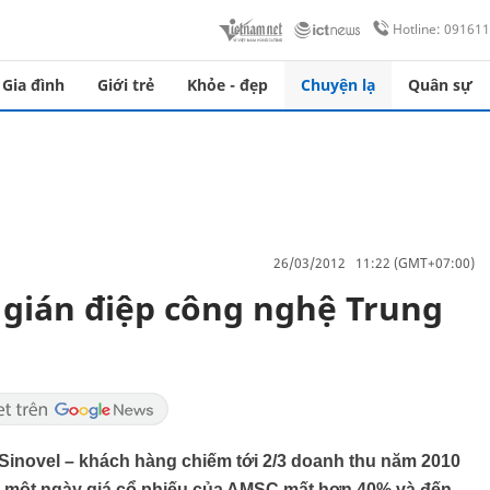
Hotline: 09161
Gia đình
Giới trẻ
Khỏe - đẹp
Chuyện lạ
Quân sự
26/03/2012 11:22 (GMT+07:00)
gián điệp công nghệ Trung
Sinovel – khách hàng chiếm tới 2/3 doanh thu năm 2010
g một ngày giá cổ phiếu của AMSC mất hơn 40% và đến