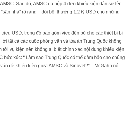
a AMSC. Sau đó, AMSC đã nộp 4 đơn khiếu kiện dân sự lên
ế “sân nhà” rõ ràng – đòi bồi thường 1,2 tỷ USD cho những
riệu USD, trong đó bao gồm việc đền bù cho các thiết bị bị
ả lời tất cả các cuộc phỏng vấn và tòa án Trung Quốc không
 tới vụ kiện nên không ai biết chính xác nội dung khiếu kiện
MSC bức xúc: “ Làm sao Trung Quốc có thể đảm bảo cho chúng
g vấn đề khiếu kiện giữa AMSC và Sinovel?” – McGahn nói.