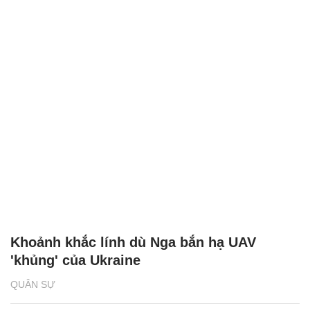
Khoảnh khắc lính dù Nga bắn hạ UAV
'khủng' của Ukraine
QUÂN SỰ