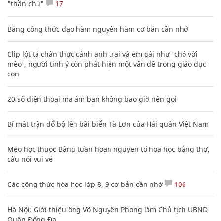
"thần chú"
17
Bảng công thức đạo hàm nguyên hàm cơ bản cần nhớ
Clip lột tả chân thực cảnh anh trai và em gái như 'chó với
mèo', người tinh ý còn phát hiện một vấn đề trong giáo dục
con
20 số điện thoại ma ám bạn không bao giờ nên gọi
Bí mật trận đổ bộ lên bãi biển Tà Lơn của Hải quân Việt Nam
Mẹo học thuộc Bảng tuần hoàn nguyên tố hóa học bằng thơ,
câu nói vui vẻ
Các công thức hóa học lớp 8, 9 cơ bản cần nhớ
106
Hà Nội: Giới thiệu ông Võ Nguyên Phong làm Chủ tịch UBND
Quận Đống Đa