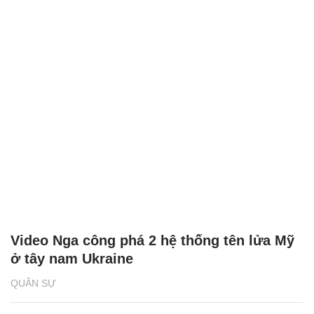
Video Nga công phá 2 hệ thống tên lửa Mỹ
ở tây nam Ukraine
QUÂN SỰ