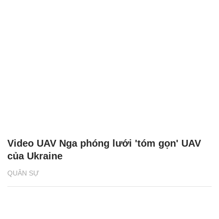
Video UAV Nga phóng lưới 'tóm gọn' UAV
của Ukraine
QUÂN SỰ