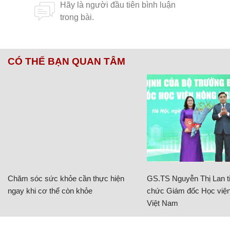
CÓ THỂ BẠN QUAN TÂM
Chăm sóc sức khỏe cần thực hiện
GS.TS Nguyễn Thị Lan ti
ngay khi cơ thể còn khỏe
chức Giám đốc Học viện
Việt Nam