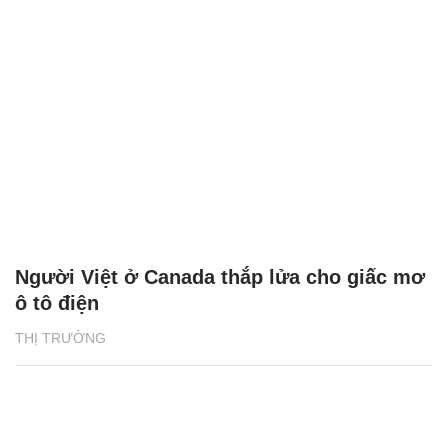
Người Việt ở Canada thắp lửa cho giấc mơ
ô tô điện
THỊ TRƯỜNG