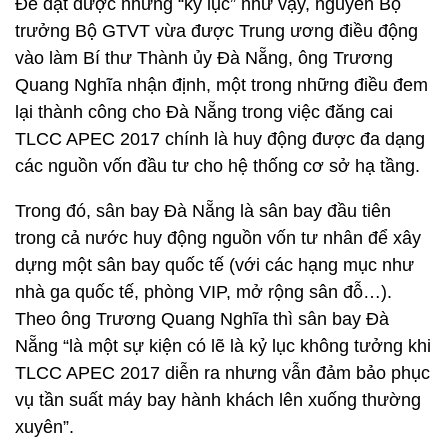
Để đạt được những “kỷ lục” như vậy, nguyên Bộ
trưởng Bộ GTVT vừa được Trung ương điều động
vào làm Bí thư Thành ủy Đà Nẵng, ông Trương
Quang Nghĩa nhận định, một trong những điều đem
lại thành công cho Đà Nẵng trong việc đăng cai
TLCC APEC 2017 chính là huy động được đa dạng
các nguồn vốn đầu tư cho hệ thống cơ sở hạ tầng.
Trong đó, sân bay Đà Nẵng là sân bay đầu tiên
trong cả nước huy động nguồn vốn tư nhân để xây
dựng một sân bay quốc tế (với các hạng mục như
nhà ga quốc tế, phòng VIP, mở rộng sân đỗ…).
Theo ông Trương Quang Nghĩa thì sân bay Đà
Nẵng “là một sự kiện có lẽ là kỷ lục không tưởng khi
TLCC APEC 2017 diễn ra nhưng vẫn đảm bảo phục
vụ tần suất máy bay hành khách lên xuống thường
xuyên”.