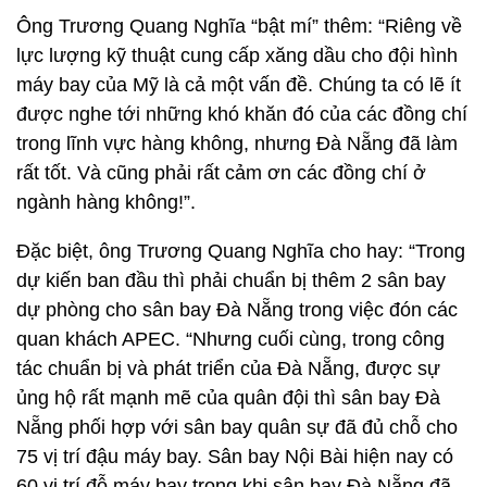
Ông Trương Quang Nghĩa “bật mí” thêm: “Riêng về
lực lượng kỹ thuật cung cấp xăng dầu cho đội hình
máy bay của Mỹ là cả một vấn đề. Chúng ta có lẽ ít
được nghe tới những khó khăn đó của các đồng chí
trong lĩnh vực hàng không, nhưng Đà Nẵng đã làm
rất tốt. Và cũng phải rất cảm ơn các đồng chí ở
ngành hàng không!”.
Đặc biệt, ông Trương Quang Nghĩa cho hay: “Trong
dự kiến ban đầu thì phải chuẩn bị thêm 2 sân bay
dự phòng cho sân bay Đà Nẵng trong việc đón các
quan khách APEC. “Nhưng cuối cùng, trong công
tác chuẩn bị và phát triển của Đà Nẵng, được sự
ủng hộ rất mạnh mẽ của quân đội thì sân bay Đà
Nẵng phối hợp với sân bay quân sự đã đủ chỗ cho
75 vị trí đậu máy bay. Sân bay Nội Bài hiện nay có
60 vị trí đỗ máy bay trong khi sân bay Đà Nẵng đã