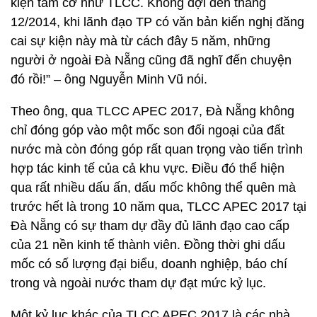
kiện tầm cỡ như TLCC. Không đợi đến tháng
12/2014, khi lãnh đạo TP có văn bản kiến nghị đăng
cai sự kiện này mà từ cách đây 5 năm, những
người ở ngoài Đà Nẵng cũng đã nghĩ đến chuyện
đó rồi!” – ông Nguyễn Minh Vũ nói.
Theo ông, qua TLCC APEC 2017, Đà Nẵng không
chỉ đóng góp vào một mốc son đối ngoại của đất
nước mà còn đóng góp rất quan trọng vào tiến trình
hợp tác kinh tế của cả khu vực. Điều đó thể hiện
qua rất nhiều dấu ấn, dấu mốc không thể quên mà
trước hết là trong 10 năm qua, TLCC APEC 2017 tại
Đà Nẵng có sự tham dự đầy đủ lãnh đạo cao cấp
của 21 nền kinh tế thành viên. Đồng thời ghi dấu
mốc có số lượng đại biểu, doanh nghiệp, báo chí
trong và ngoài nước tham dự đạt mức kỷ lục.
Một kỷ lục khác của TLCC APEC 2017 là các nhà