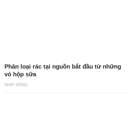
Phân loại rác tại nguồn bắt đầu từ những
vỏ hộp sữa
NHỊP SỐNG