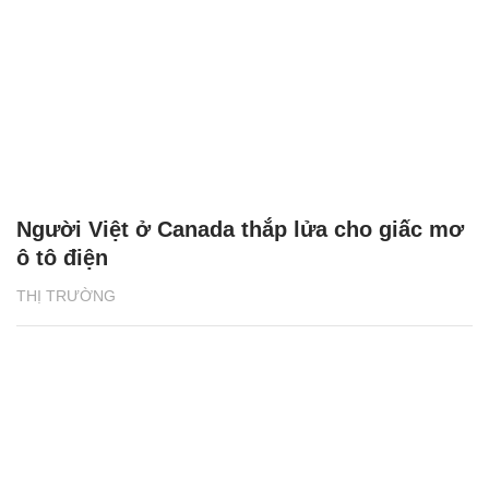
Người Việt ở Canada thắp lửa cho giấc mơ
ô tô điện
THỊ TRƯỜNG