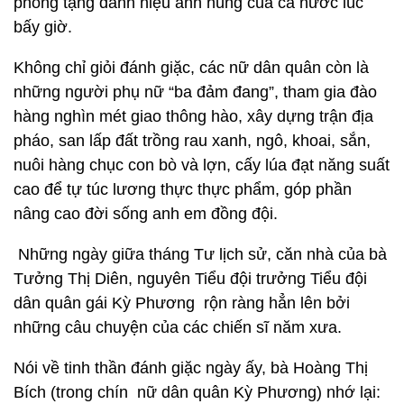
phong tặng danh hiệu anh hùng của cả nước lúc
bấy giờ.
Không chỉ giỏi đánh giặc, các nữ dân quân còn là
những người phụ nữ “ba đảm đang”, tham gia đào
hàng nghìn mét giao thông hào, xây dựng trận địa
pháo, san lấp đất trồng rau xanh, ngô, khoai, sắn,
nuôi hàng chục con bò và lợn, cấy lúa đạt năng suất
cao để tự túc lương thực thực phẩm, góp phần
nâng cao đời sống anh em đồng đội.
Những ngày giữa tháng Tư lịch sử, căn nhà của bà
Tưởng Thị Diên, nguyên Tiểu đội trưởng Tiểu đội
dân quân gái Kỳ Phương rộn ràng hẳn lên bởi
những câu chuyện của các chiến sĩ năm xưa.
Nói về tinh thần đánh giặc ngày ấy, bà Hoàng Thị
Bích (trong chín nữ dân quân Kỳ Phương) nhớ lại: