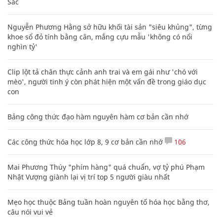
Sác
Nguyễn Phương Hằng sở hữu khối tài sản "siêu khủng", từng
khoe sổ đỏ tính bằng cân, mắng cựu mẫu 'không có nổi
nghìn tỷ'
Clip lột tả chân thực cảnh anh trai và em gái như 'chó với
mèo', người tinh ý còn phát hiện một vấn đề trong giáo dục
con
Bảng công thức đạo hàm nguyên hàm cơ bản cần nhớ
Các công thức hóa học lớp 8, 9 cơ bản cần nhớ
106
Mai Phương Thúy "phím hàng" quá chuẩn, vợ tỷ phú Phạm
Nhật Vượng giành lại vị trí top 5 người giàu nhất
Mẹo học thuộc Bảng tuần hoàn nguyên tố hóa học bằng thơ,
câu nói vui vẻ