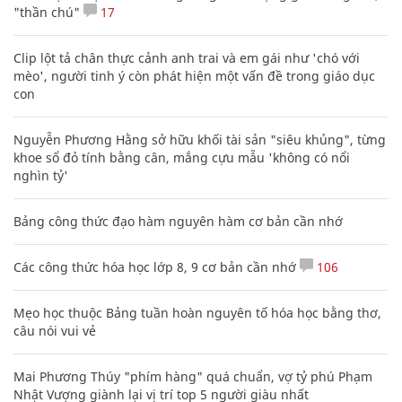
"thần chú"
17
Clip lột tả chân thực cảnh anh trai và em gái như 'chó với
mèo', người tinh ý còn phát hiện một vấn đề trong giáo dục
con
Nguyễn Phương Hằng sở hữu khối tài sản "siêu khủng", từng
khoe sổ đỏ tính bằng cân, mắng cựu mẫu 'không có nổi
nghìn tỷ'
Bảng công thức đạo hàm nguyên hàm cơ bản cần nhớ
Các công thức hóa học lớp 8, 9 cơ bản cần nhớ
106
Mẹo học thuộc Bảng tuần hoàn nguyên tố hóa học bằng thơ,
câu nói vui vẻ
Mai Phương Thúy "phím hàng" quá chuẩn, vợ tỷ phú Phạm
Nhật Vượng giành lại vị trí top 5 người giàu nhất