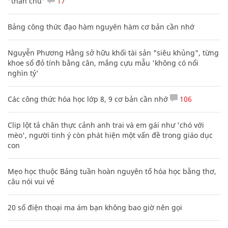
"thần chú"
17
Bảng công thức đạo hàm nguyên hàm cơ bản cần nhớ
Nguyễn Phương Hằng sở hữu khối tài sản "siêu khủng", từng
khoe sổ đỏ tính bằng cân, mắng cựu mẫu 'không có nổi
nghìn tỷ'
Các công thức hóa học lớp 8, 9 cơ bản cần nhớ
106
Clip lột tả chân thực cảnh anh trai và em gái như 'chó với
mèo', người tinh ý còn phát hiện một vấn đề trong giáo dục
con
Mẹo học thuộc Bảng tuần hoàn nguyên tố hóa học bằng thơ,
câu nói vui vẻ
20 số điện thoại ma ám bạn không bao giờ nên gọi