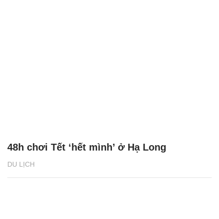
48h chơi Tết ‘hết mình’ ở Hạ Long
DU LỊCH