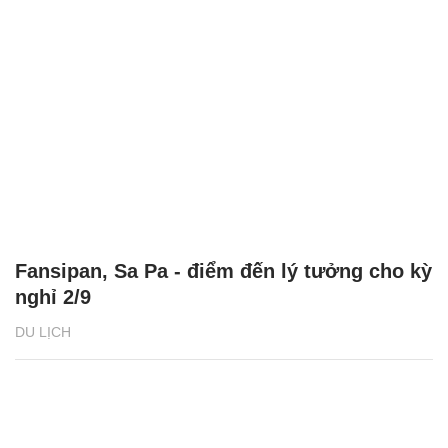
Fansipan, Sa Pa - điểm đến lý tưởng cho kỳ
nghỉ 2/9
DU LỊCH