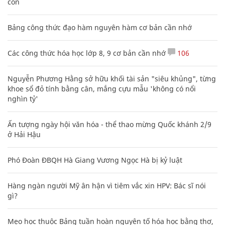
con
Bảng công thức đạo hàm nguyên hàm cơ bản cần nhớ
Các công thức hóa học lớp 8, 9 cơ bản cần nhớ
106
Nguyễn Phương Hằng sở hữu khối tài sản "siêu khủng", từng
khoe sổ đỏ tính bằng cân, mắng cựu mẫu 'không có nổi
nghìn tỷ'
Ấn tượng ngày hội văn hóa - thể thao mừng Quốc khánh 2/9
ở Hải Hậu
Phó Đoàn ĐBQH Hà Giang Vương Ngọc Hà bị kỷ luật
Hàng ngàn người Mỹ ân hận vì tiêm vắc xin HPV: Bác sĩ nói
gì?
Mẹo học thuộc Bảng tuần hoàn nguyên tố hóa học bằng thơ,