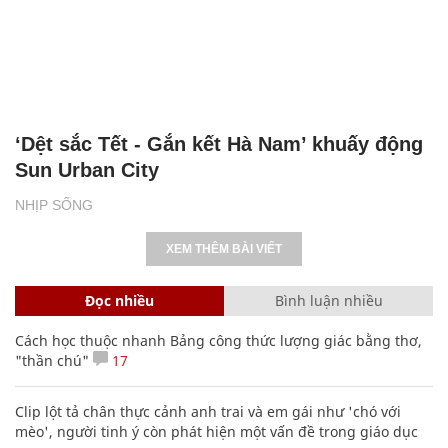
‘Dệt sắc Tết - Gắn kết Hà Nam’ khuấy động
Sun Urban City
NHỊP SỐNG
XEM THÊM BÀI VIẾT
Đọc nhiều
Bình luận nhiều
Cách học thuộc nhanh Bảng công thức lượng giác bằng thơ,
"thần chú"
17
Clip lột tả chân thực cảnh anh trai và em gái như 'chó với
mèo', người tinh ý còn phát hiện một vấn đề trong giáo dục