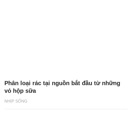
Phân loại rác tại nguồn bắt đầu từ những
vỏ hộp sữa
NHỊP SỐNG