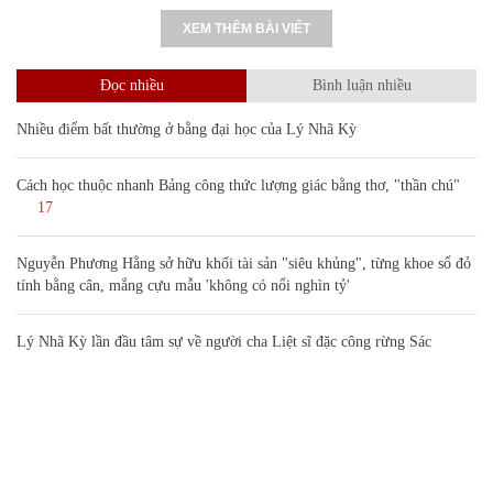
XEM THÊM BÀI VIẾT
Đọc nhiều
Bình luận nhiều
Nhiều điểm bất thường ở bằng đại học của Lý Nhã Kỳ
Cách học thuộc nhanh Bảng công thức lượng giác bằng thơ, "thần chú"
17
Nguyễn Phương Hằng sở hữu khối tài sản "siêu khủng", từng khoe sổ đỏ
tính bằng cân, mắng cựu mẫu 'không có nổi nghìn tỷ'
Lý Nhã Kỳ lần đầu tâm sự về người cha Liệt sĩ đặc công rừng Sác
Bảng công thức đạo hàm nguyên hàm cơ bản cần nhớ
Clip lột tả chân thực cảnh anh trai và em gái như 'chó với mèo', người
tinh ý còn phát hiện một vấn đề trong giáo dục con