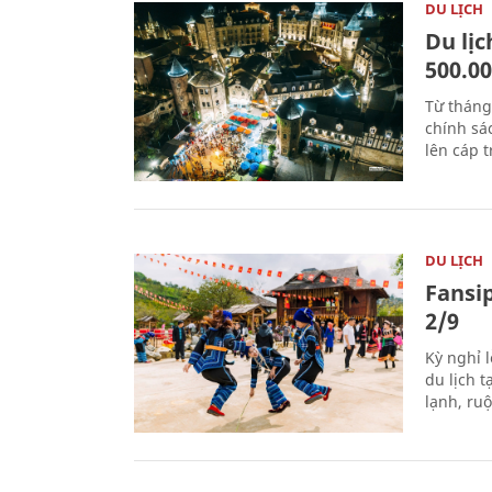
DU LỊCH
Du lị
500.0
Từ tháng
chính sá
lên cáp t
DU LỊCH
Fansip
2/9
Kỳ nghỉ l
du lịch t
lạnh, ru