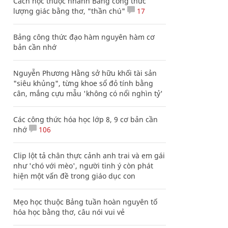
Cách học thuộc nhanh Bảng công thức
lượng giác bằng thơ, "thần chú"
17
Bảng công thức đạo hàm nguyên hàm cơ
bản cần nhớ
Nguyễn Phương Hằng sở hữu khối tài sản
"siêu khủng", từng khoe sổ đỏ tính bằng
cân, mắng cựu mẫu 'không có nổi nghìn tỷ'
Các công thức hóa học lớp 8, 9 cơ bản cần
nhớ
106
Clip lột tả chân thực cảnh anh trai và em gái
như 'chó với mèo', người tinh ý còn phát
hiện một vấn đề trong giáo dục con
Mẹo học thuộc Bảng tuần hoàn nguyên tố
hóa học bằng thơ, câu nói vui vẻ