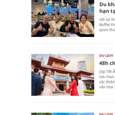
Du kh
hạn t
Với lợi t
Buffet P
quen thu
DU LỊCH
48h ch
Dịp Tết 
lựa chọn
sắc thiê
văn hóa 
DU LỊCH