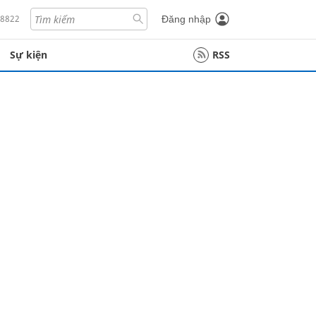
18822
Đăng nhập
Sự kiện
RSS