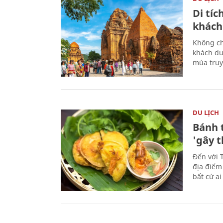
Di tí
khách
Không ch
khách du
múa truy
DU LỊCH
Bánh 
'gây 
Đến với 
địa điểm
bất cứ a