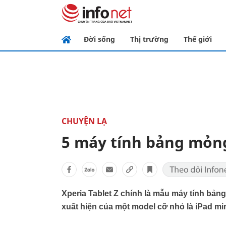
Đời sống
Thị trường
Thế giới
CHUYỆN LẠ
5 máy tính bảng mỏng
Xperia Tablet Z chính là mẫu máy tính bảng
xuất hiện của một model cỡ nhỏ là iPad min