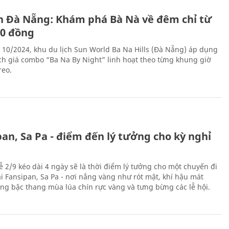
ch Đà Nẵng: Khám phá Bà Nà về đêm chỉ từ
00 đồng
 10/2024, khu du lịch Sun World Ba Na Hills (Đà Nẵng) áp dụng
ch giá combo “Ba Na By Night” linh hoạt theo từng khung giờ
reo.
an, Sa Pa - điểm đến lý tưởng cho kỳ nghỉ
ễ 2/9 kéo dài 4 ngày sẽ là thời điểm lý tưởng cho một chuyến đi
ại Fansipan, Sa Pa - nơi nắng vàng như rót mật, khí hậu mát
ộng bậc thang mùa lúa chín rực vàng và tưng bừng các lễ hội.