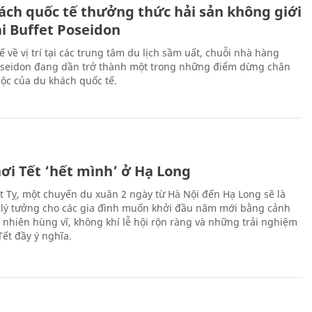
ách quốc tế thưởng thức hải sản không giới
ại Buffet Poseidon
hế về vị trí tại các trung tâm du lịch sầm uất, chuỗi nhà hàng
oseidon đang dần trở thành một trong những điểm dừng chân
ộc của du khách quốc tế.
ơi Tết ‘hết mình’ ở Hạ Long
Ất Tỵ, một chuyến du xuân 2 ngày từ Hà Nội đến Hạ Long sẽ là
 lý tưởng cho các gia đình muốn khởi đầu năm mới bằng cảnh
n nhiên hùng vĩ, không khí lễ hội rộn ràng và những trải nghiệm
Tết đầy ý nghĩa.