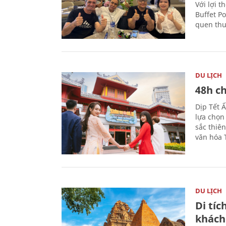
Với lợi t
Buffet P
quen thu
DU LỊCH
48h ch
Dịp Tết 
lựa chọn
sắc thiê
văn hóa 
DU LỊCH
Di tí
khách