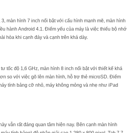
 3, màn hình 7 inch nổi bật với cấu hình mạnh mẽ, màn hình
ều hành Android 4.1. Điểm yếu của máy là việc thiếu bộ nhớ
ài hòa khi cạnh đáy và cạnh trên khá dày.
tư tốc độ 1,6 GHz, màn hình 8 inch nổi bật với thiết kế khá
hơn so với việc gõ lên màn hình, hỗ trợ thẻ microSD. Điểm
máy tính bảng cỡ nhỏ, máy không mỏng và nhẹ như iPad
 này vẫn rất đáng quan tâm hiện nay. Bên cạnh màn hình
áy tính bảng) độ phân giải cao 1.280 x 800 pixel, Tab 7.7