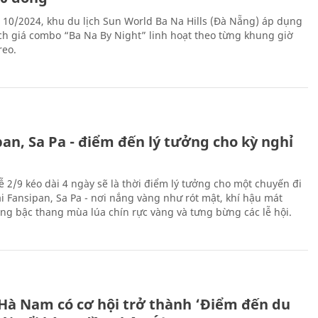
 10/2024, khu du lịch Sun World Ba Na Hills (Đà Nẵng) áp dụng
ch giá combo “Ba Na By Night” linh hoạt theo từng khung giờ
reo.
an, Sa Pa - điểm đến lý tưởng cho kỳ nghỉ
ễ 2/9 kéo dài 4 ngày sẽ là thời điểm lý tưởng cho một chuyến đi
ại Fansipan, Sa Pa - nơi nắng vàng như rót mật, khí hậu mát
ộng bậc thang mùa lúa chín rực vàng và tưng bừng các lễ hội.
 Hà Nam có cơ hội trở thành ‘Điểm đến du