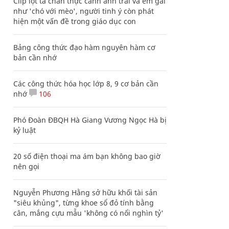
Clip lột tả chân thực cảnh anh trai và em gái
như 'chó với mèo', người tinh ý còn phát
hiện một vấn đề trong giáo dục con
Bảng công thức đạo hàm nguyên hàm cơ
bản cần nhớ
Các công thức hóa học lớp 8, 9 cơ bản cần
nhớ
106
Phó Đoàn ĐBQH Hà Giang Vương Ngọc Hà bị
kỷ luật
20 số điện thoại ma ám bạn không bao giờ
nên gọi
Nguyễn Phương Hằng sở hữu khối tài sản
"siêu khủng", từng khoe sổ đỏ tính bằng
cân, mắng cựu mẫu 'không có nổi nghìn tỷ'