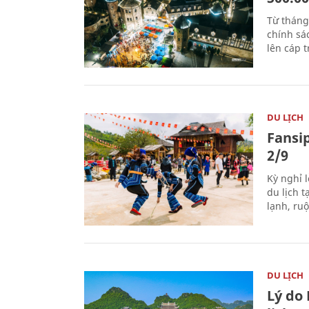
Từ tháng
chính sá
lên cáp t
DU LỊCH
Fansip
2/9
Kỳ nghỉ l
du lịch t
lạnh, ru
DU LỊCH
Lý do