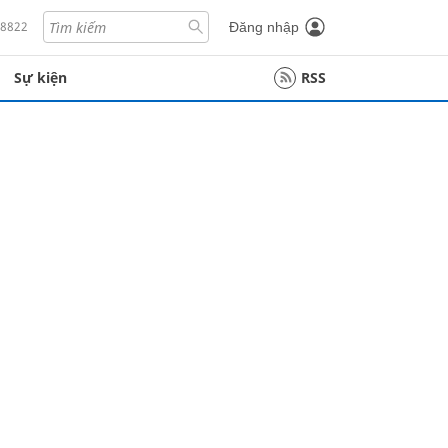
18822
Đăng nhập
Sự kiện
RSS