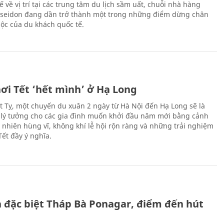
hế về vị trí tại các trung tâm du lịch sầm uất, chuỗi nhà hàng
oseidon đang dần trở thành một trong những điểm dừng chân
ộc của du khách quốc tế.
ơi Tết ‘hết mình’ ở Hạ Long
Ất Tỵ, một chuyến du xuân 2 ngày từ Hà Nội đến Hạ Long sẽ là
 lý tưởng cho các gia đình muốn khởi đầu năm mới bằng cảnh
n nhiên hùng vĩ, không khí lễ hội rộn ràng và những trải nghiệm
Tết đầy ý nghĩa.
ch đặc biệt Tháp Bà Ponagar, điểm đến hút