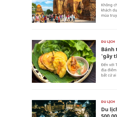
Không ch
khách du
múa truy
DU LỊCH
Bánh 
'gây 
Đến với 
địa điểm
bất cứ a
DU LỊCH
Du lị
500.0