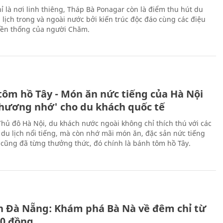
ỉ là nơi linh thiêng, Tháp Bà Ponagar còn là điểm thu hút du
 lịch trong và ngoài nước bởi kiến trúc độc đáo cùng các điệu
ền thống của người Chăm.
tôm hồ Tây - Món ăn nức tiếng của Hà Nội
thương nhớ' cho du khách quốc tế
Thủ đô Hà Nội, du khách nước ngoài không chỉ thích thú với các
 du lịch nổi tiếng, mà còn nhớ mãi món ăn, đặc sản nức tiếng
i cũng đã từng thưởng thức, đó chính là bánh tôm hồ Tây.
ch Đà Nẵng: Khám phá Bà Nà về đêm chỉ từ
00 đồng