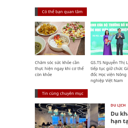
Có thể bạn quan tâm
Chăm sóc sức khỏe cần
GS.TS Nguyễn Thị 
thực hiện ngay khi cơ thể
tiếp tục giữ chức 
còn khỏe
đốc Học viện Nông
nghiệp Việt Nam
Tin cùng chuyên mục
DU LỊCH
Du kh
hạn t