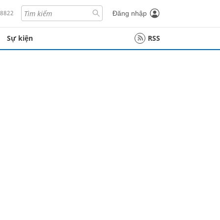
18822
Đăng nhập
Sự kiện
RSS