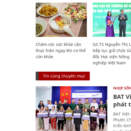
Chăm sóc sức khỏe cần
GS.TS Nguyễn Thị 
thực hiện ngay khi cơ thể
tiếp tục giữ chức 
còn khỏe
đốc Học viện Nông
nghiệp Việt Nam
Tin cùng chuyên mục
NHỊP SỐ
BAT V
phát t
BAT Việt
Phước Ch
triển ki