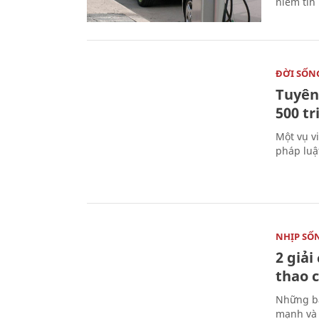
niềm tin
ĐỜI SỐN
Tuyên 
500 t
Một vụ v
pháp luậ
NHỊP SỐ
2 giải
thao c
Những bà
mạnh và 