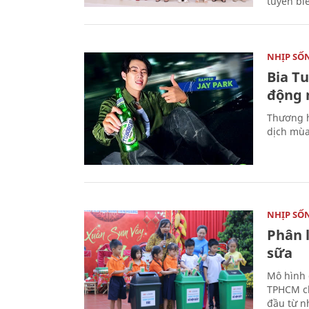
tuyến bi
NHỊP SỐ
Bia T
động 
Thương h
dịch mùa
NHỊP SỐ
Phân 
sữa
Mô hình 
TPHCM ch
đầu từ n