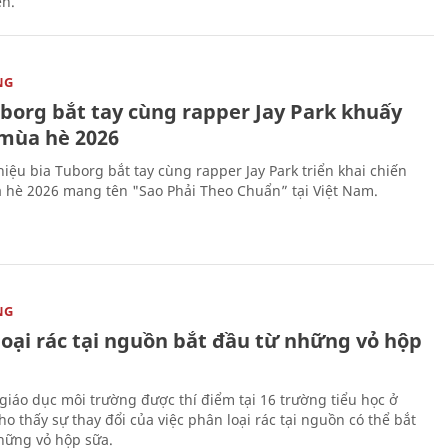
ên.
NG
uborg bắt tay cùng rapper Jay Park khuấy
mùa hè 2026
iệu bia Tuborg bắt tay cùng rapper Jay Park triển khai chiến
 hè 2026 mang tên "Sao Phải Theo Chuẩn” tại Việt Nam.
NG
loại rác tại nguồn bắt đầu từ những vỏ hộp
giáo dục môi trường được thí điểm tại 16 trường tiểu học ở
o thấy sự thay đổi của việc phân loại rác tại nguồn có thể bắt
hững vỏ hộp sữa.