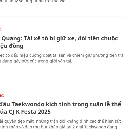
 một ngày sẽ ứng dụng trên xe Việt.
G
Quang: Tài xế tố bị giữ xe, đòi tiền chuộc
riệu đồng
iệc có dấu hiệu cưỡng đoạt tài sản và chiếm giữ phương tiện trái
t đang gây bức xúc trong giới vận tải.
NG
 đấu Taekwondo kịch tính trong tuần lễ thể
ủa CJ K Festa 2025
i quyền đẹp mắt, những trận đối kháng đỉnh cao thể hiện sức
tinh thần võ đạo thu hút khán giả tại 2 giải Taekwondo đang