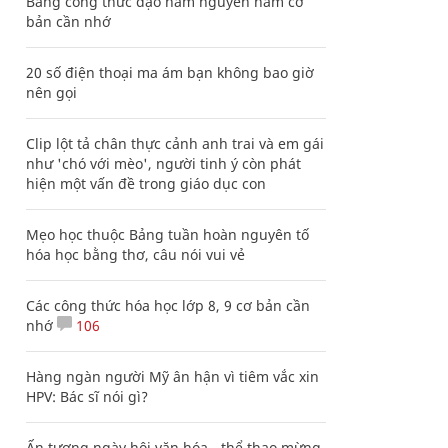
Bảng công thức đạo hàm nguyên hàm cơ
bản cần nhớ
20 số điện thoại ma ám bạn không bao giờ
nên gọi
Clip lột tả chân thực cảnh anh trai và em gái
như 'chó với mèo', người tinh ý còn phát
hiện một vấn đề trong giáo dục con
Mẹo học thuộc Bảng tuần hoàn nguyên tố
hóa học bằng thơ, câu nói vui vẻ
Các công thức hóa học lớp 8, 9 cơ bản cần
nhớ
106
Hàng ngàn người Mỹ ân hận vì tiêm vắc xin
HPV: Bác sĩ nói gì?
Ấn tượng ngày hội văn hóa - thể thao mừng