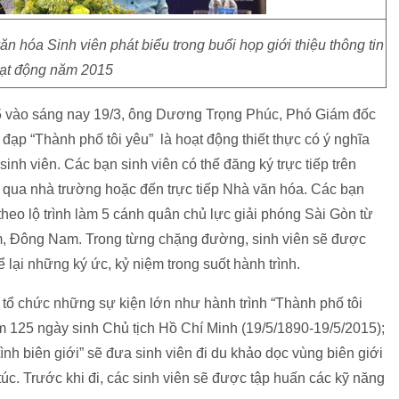
óa Sinh viên phát biểu trong buổi họp giới thiệu thông tin
ạt động năm 2015
15 vào sáng nay 19/3, ông Dương Trọng Phúc, Phó Giám đốc
 đạp “Thành phố tôi yêu” là hoạt động thiết thực có ý nghĩa
inh viên. Các bạn sinh viên có thể đăng ký trực tiếp trên
, qua nhà trường hoặc đến trực tiếp Nhà văn hóa. Các bạn
 theo lộ trình làm 5 cánh quân chủ lực giải phóng Sài Gòn từ
, Đông Nam. Trong từng chặng đường, sinh viên sẽ được
 lại những ký ức, kỷ niệm trong suốt hành trình.
tổ chức những sự kiện lớn như hành trình “Thành phố tôi
m 125 ngày sinh Chủ tịch Hồ Chí Minh (19/5/1890-19/5/2015);
ình biên giới” sẽ đưa sinh viên đi du khảo dọc vùng biên giới
c. Trước khi đi, các sinh viên sẽ được tập huấn các kỹ năng