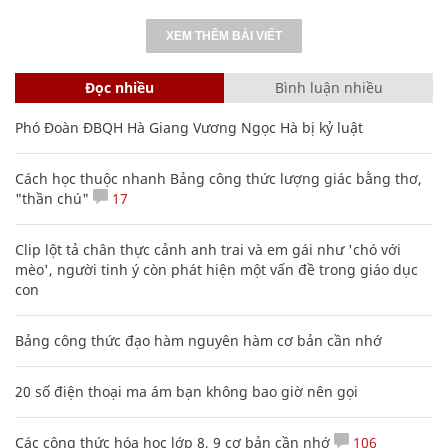
XEM THÊM BÀI VIẾT
Đọc nhiều
Bình luận nhiều
Phó Đoàn ĐBQH Hà Giang Vương Ngọc Hà bị kỷ luật
Cách học thuộc nhanh Bảng công thức lượng giác bằng thơ,
"thần chú"
17
Clip lột tả chân thực cảnh anh trai và em gái như 'chó với
mèo', người tinh ý còn phát hiện một vấn đề trong giáo dục
con
Bảng công thức đạo hàm nguyên hàm cơ bản cần nhớ
20 số điện thoại ma ám bạn không bao giờ nên gọi
Các công thức hóa học lớp 8, 9 cơ bản cần nhớ
106