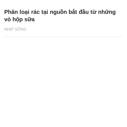
Phân loại rác tại nguồn bắt đầu từ những
vỏ hộp sữa
NHỊP SỐNG