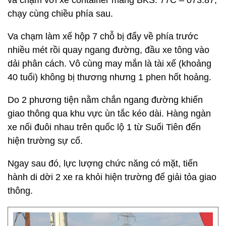
va chạm với xe container mang BKS: 77C – 073.87,
chạy cùng chiều phía sau.
Va chạm làm xế hộp 7 chỗ bị đẩy về phía trước
nhiều mét rồi quay ngang đường, đầu xe tông vào
dải phân cách. Vô cùng may mắn là tài xế (khoảng
40 tuổi) không bị thương nhưng 1 phen hốt hoảng.
Do 2 phương tiện nằm chắn ngang đường khiến
giao thông qua khu vực ùn tắc kéo dài. Hàng ngàn
xe nối đuôi nhau trên quốc lộ 1 từ Suối Tiên đến
hiện trường sự cố.
Ngay sau đó, lực lượng chức năng có mặt, tiến
hành di dời 2 xe ra khỏi hiện trường để giải tỏa giao
thông.​