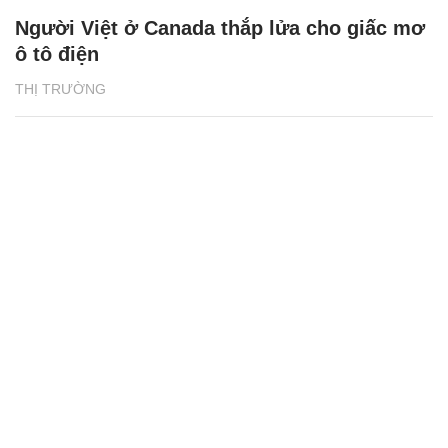
Người Việt ở Canada thắp lửa cho giấc mơ
ô tô điện
THỊ TRƯỜNG