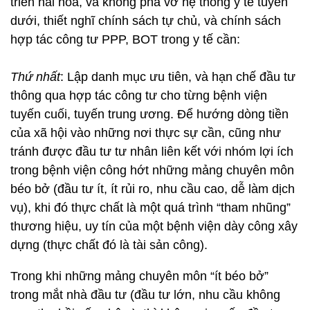
triển hài hòa, và không phá vỡ hệ thống y tế tuyến
dưới, thiết nghĩ chính sách tự chủ, và chính sách
hợp tác công tư PPP, BOT trong y tế cần:
Thứ nhất
: Lập danh mục ưu tiên, và hạn chế đầu tư
thông qua hợp tác công tư cho từng bệnh viện
tuyến cuối, tuyến trung ương. Để hướng dòng tiền
của xã hội vào những nơi thực sự cần, cũng như
tránh được đầu tư tư nhân liên kết với nhóm lợi ích
trong bệnh viện công hớt những mảng chuyên môn
béo bở (đầu tư ít, ít rủi ro, nhu cầu cao, dễ làm dịch
vụ), khi đó thực chất là một quá trình “tham nhũng”
thương hiệu, uy tín của một bệnh viện dày công xây
dựng (thực chất đó là tài sản công).
Trong khi những mảng chuyên môn “ít béo bở”
trong mắt nhà đầu tư (đầu tư lớn, nhu cầu không