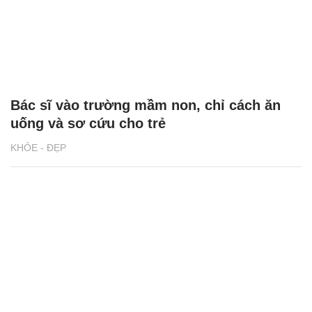
Bác sĩ vào trường mầm non, chỉ cách ăn
uống và sơ cứu cho trẻ
KHỎE - ĐẸP