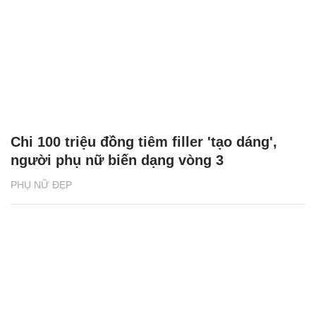
Chi 100 triệu đồng tiêm filler 'tạo dáng',
người phụ nữ biến dạng vòng 3
PHỤ NỮ ĐẸP