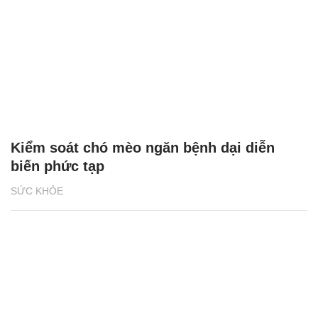
Kiểm soát chó mèo ngăn bệnh dại diễn
biến phức tạp
SỨC KHỎE