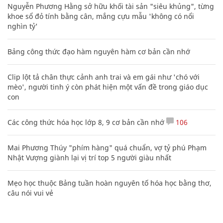
Nguyễn Phương Hằng sở hữu khối tài sản "siêu khủng", từng
khoe sổ đỏ tính bằng cân, mắng cựu mẫu 'không có nổi
nghìn tỷ'
Bảng công thức đạo hàm nguyên hàm cơ bản cần nhớ
Clip lột tả chân thực cảnh anh trai và em gái như 'chó với
mèo', người tinh ý còn phát hiện một vấn đề trong giáo dục
con
Các công thức hóa học lớp 8, 9 cơ bản cần nhớ
106
Mai Phương Thúy "phím hàng" quá chuẩn, vợ tỷ phú Phạm
Nhật Vượng giành lại vị trí top 5 người giàu nhất
Mẹo học thuộc Bảng tuần hoàn nguyên tố hóa học bằng thơ,
câu nói vui vẻ