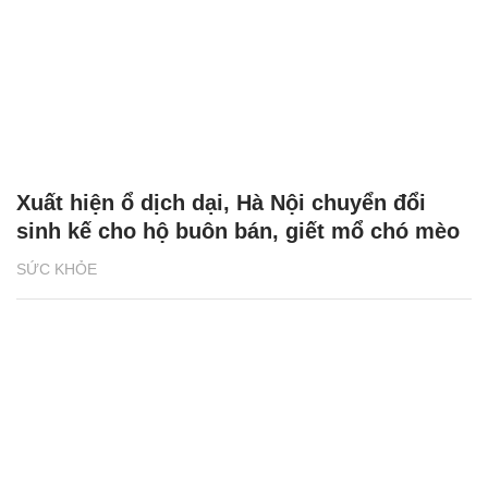
Xuất hiện ổ dịch dại, Hà Nội chuyển đổi
sinh kế cho hộ buôn bán, giết mổ chó mèo
SỨC KHỎE