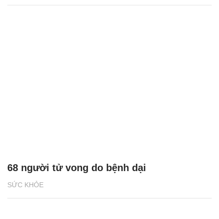
68 người tử vong do bệnh dại
SỨC KHỎE