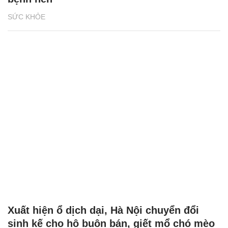
SỨC KHỎE
Xuất hiện ổ dịch dại, Hà Nội chuyển đổi
sinh kế cho hộ buôn bán, giết mổ chó mèo