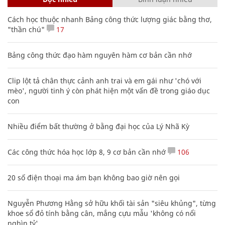
Cách học thuộc nhanh Bảng công thức lượng giác bằng thơ,
"thần chú"
17
Bảng công thức đạo hàm nguyên hàm cơ bản cần nhớ
Clip lột tả chân thực cảnh anh trai và em gái như 'chó với
mèo', người tinh ý còn phát hiện một vấn đề trong giáo dục
con
Nhiều điểm bất thường ở bằng đại học của Lý Nhã Kỳ
Các công thức hóa học lớp 8, 9 cơ bản cần nhớ
106
20 số điện thoại ma ám bạn không bao giờ nên gọi
Nguyễn Phương Hằng sở hữu khối tài sản "siêu khủng", từng
khoe sổ đỏ tính bằng cân, mắng cựu mẫu 'không có nổi
nghìn tỷ'