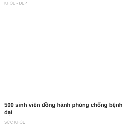
KHỎE - ĐẸP
500 sinh viên đồng hành phòng chống bệnh
dại
SỨC KHỎE