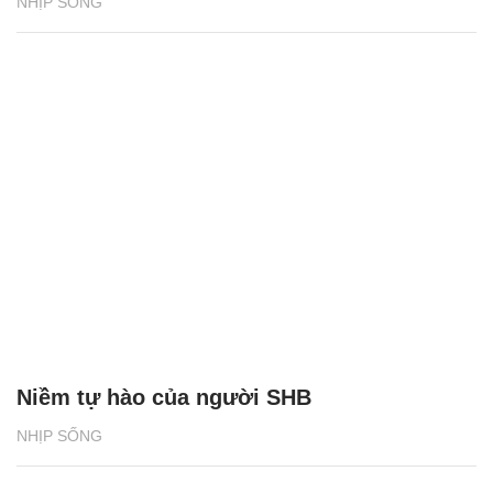
NHỊP SỐNG
Niềm tự hào của người SHB
NHỊP SỐNG