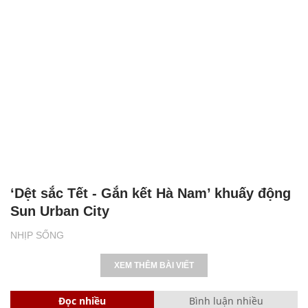
‘Dệt sắc Tết - Gắn kết Hà Nam’ khuấy động
Sun Urban City
NHỊP SỐNG
XEM THÊM BÀI VIẾT
Đọc nhiều
Bình luận nhiều