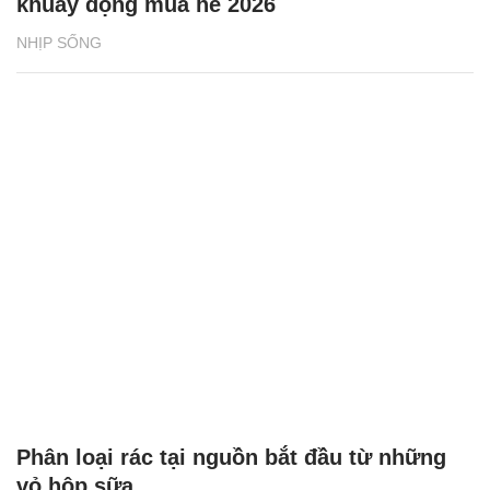
khuấy động mùa hè 2026
NHỊP SỐNG
Phân loại rác tại nguồn bắt đầu từ những
vỏ hộp sữa