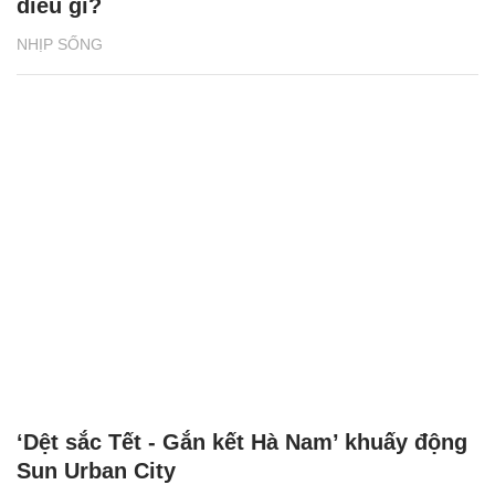
điều gì?
NHỊP SỐNG
‘Dệt sắc Tết - Gắn kết Hà Nam’ khuấy động
Sun Urban City