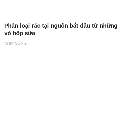
Phân loại rác tại nguồn bắt đầu từ những
vỏ hộp sữa
NHỊP SỐNG