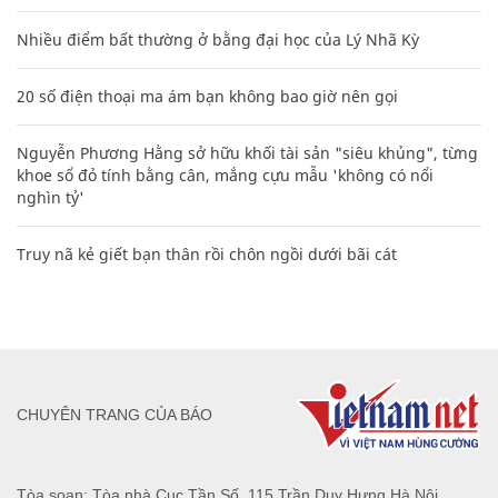
Nhiều điểm bất thường ở bằng đại học của Lý Nhã Kỳ
20 số điện thoại ma ám bạn không bao giờ nên gọi
Nguyễn Phương Hằng sở hữu khối tài sản "siêu khủng", từng
khoe sổ đỏ tính bằng cân, mắng cựu mẫu 'không có nổi
nghìn tỷ'
Truy nã kẻ giết bạn thân rồi chôn ngồi dưới bãi cát
CHUYÊN TRANG CỦA BÁO
Tòa soạn: Tòa nhà Cục Tần Số, 115 Trần Duy Hưng Hà Nội