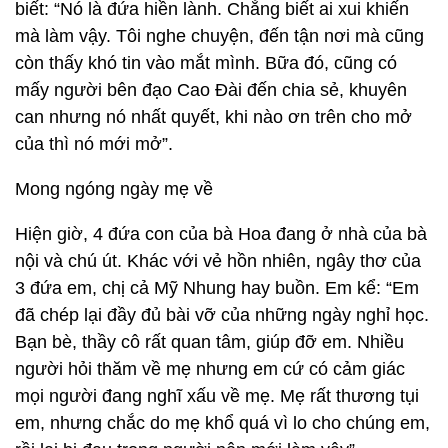
biết: “Nó là đứa hiền lành. Chẳng biết ai xui khiến
mà làm vậy. Tôi nghe chuyện, đến tận nơi mà cũng
còn thấy khó tin vào mắt mình. Bữa đó, cũng có
mấy người bên đạo Cao Đài đến chia sẻ, khuyên
can nhưng nó nhất quyết, khi nào ơn trên cho mở
của thì nó mới mở”.
Mong ngóng ngày mẹ về
Hiện giờ, 4 đứa con của bà Hoa đang ở nhà của bà
nội và chú út. Khác với vẻ hồn nhiên, ngây thơ của
3 đứa em, chị cả Mỹ Nhung hay buồn. Em kể: “Em
đã chép lại đầy đủ bài vỡ của những ngày nghỉ học.
Bạn bè, thầy cô rất quan tâm, giúp đỡ em. Nhiều
người hỏi thăm về mẹ nhưng em cứ có cảm giác
mọi người đang nghĩ xấu về mẹ. Mẹ rất thương tụi
em, nhưng chắc do mẹ khổ quá vì lo cho chúng em,