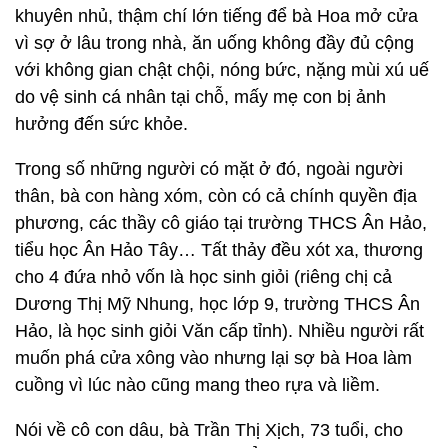
khuyên nhủ, thậm chí lớn tiếng để bà Hoa mở cửa
vì sợ ở lâu trong nhà, ăn uống không đầy đủ cộng
với không gian chật chội, nóng bức, nặng mùi xú uế
do vệ sinh cá nhân tại chỗ, mấy mẹ con bị ảnh
hưởng đến sức khỏe.
Trong số những người có mặt ở đó, ngoài người
thân, bà con hàng xóm, còn có cả chính quyền địa
phương, các thầy cô giáo tại trường THCS Ân Hảo,
tiểu học Ân Hảo Tây… Tất thảy đều xót xa, thương
cho 4 đứa nhỏ vốn là học sinh giỏi (riêng chị cả
Dương Thị Mỹ Nhung, học lớp 9, trường THCS Ân
Hảo, là học sinh giỏi Văn cấp tỉnh). Nhiều người rất
muốn phá cửa xông vào nhưng lại sợ bà Hoa làm
cuồng vì lúc nào cũng mang theo rựa và liềm.
Nói về cô con dâu, bà Trần Thị Xịch, 73 tuổi, cho