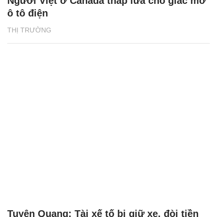
Người Việt ở Canada thắp lửa cho giấc mơ
ô tô điện
THỊ TRƯỜNG
Tuyên Quang: Tài xế tố bị giữ xe, đòi tiền