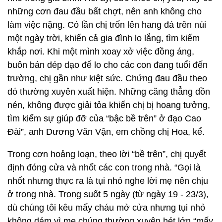
những cơn đau đầu bất chợt, nên anh không cho
làm việc nặng. Có lần chị trốn lên hang đá trên núi
một ngày trời, khiến cả gia đình lo lắng, tìm kiếm
khắp nơi. Khi một mình xoay xở việc đồng áng,
buôn bán dép dạo để lo cho các con đang tuổi đến
trường, chị gần như kiệt sức. Chứng đau đầu theo
đó thường xuyên xuất hiện. Những căng thẳng dồn
nén, không được giải tỏa khiến chị bị hoang tưởng,
tìm kiếm sự giúp đỡ của “bậc bề trên” ở đạo Cao
Đài”, anh Dương Văn Vận, em chồng chị Hoa, kể.
Trong cơn hoảng loạn, theo lời “bề trên”, chị quyết
định đóng cửa và nhốt các con trong nhà. “Gọi là
nhốt nhưng thực ra là tụi nhỏ nghe lời mẹ nên chịu
ở trong nhà. Trong suốt 5 ngày (từ ngày 19 - 23/3),
dù chúng tôi kêu mấy cháu mở cửa nhưng tụi nhỏ
không dám vì mẹ chúng thường xuyên hét lớn “mấy