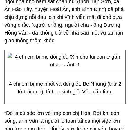
ngôi nhà nhỏ nằm sát chân núi (thôn Tân Sơn, xã
Ân Hảo Tây, huyện Hoài Ân, tỉnh Bình Định) đã phải
chịu đựng nỗi đau lớn khi vĩnh viễn mất đi chỗ dựa
vững chắc. Người chồng, người cha - ông Dương
Hồng Vân - đã không trở về nhà sau một vụ tai nạn
giao thông thảm khốc.
4 chị em bị mẹ nhốt và đòi giết. Bé Nhung (thứ 2
từ trái qua), là học sinh giỏi Văn cấp tỉnh.
“Đó là cú sốc lớn với mẹ con chị Hoa. Bởi khi còn
sống, anh Vân là người lo toan tất cả mọi việc lớn
nhỏ trong gia đình. Hồi ấy, sức khỏe chị yếu, hay có