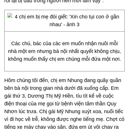
rồi lại bị đau trong người nên mới làm vậy”.
Các chú, bác của các em muốn nhận nuôi mỗi
nhà một em nhưng bà nội nhất quyết không chịu,
không muốn thấy chị em chúng mỗi đứa một nơi.
Hôm chúng tôi đến, chị em Nhung đang quây quần
bên bà nội trong gian nhà dưới đã xuống cấp. Em
gái thứ 3, Dương Thị Mỹ Hiền, tíu tít kể về cuộc
điện thoại của mẹ gọi từ bệnh viện tâm thần Quy
Nhơn lúc trưa. Chị gái Mỹ Nhung xuýt xoa, nuối tiếc
vì đi học về trễ, không được nghe tiếng mẹ. Chợt có
tiếng xe máy chạy vào sân, đứa em út vội chạy ra