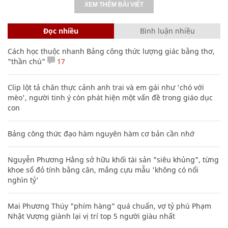
XEM THÊM BÀI VIẾT
Đọc nhiều
Bình luận nhiều
Cách học thuộc nhanh Bảng công thức lượng giác bằng thơ,
"thần chú"
17
Clip lột tả chân thực cảnh anh trai và em gái như 'chó với
mèo', người tinh ý còn phát hiện một vấn đề trong giáo dục
con
Bảng công thức đạo hàm nguyên hàm cơ bản cần nhớ
Nguyễn Phương Hằng sở hữu khối tài sản "siêu khủng", từng
khoe sổ đỏ tính bằng cân, mắng cựu mẫu 'không có nổi
nghìn tỷ'
Mai Phương Thúy "phím hàng" quá chuẩn, vợ tỷ phú Phạm
Nhật Vượng giành lại vị trí top 5 người giàu nhất