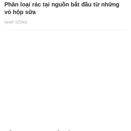
Phân loại rác tại nguồn bắt đầu từ những
vỏ hộp sữa
NHỊP SỐNG