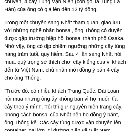
chuyển, 4 cây Tùng Vạn Niên (còn gọi là Tùng La
Hán) của ông có giá lên đến 12 tỷ đồng.
Trong một chuyến sang Nhật tham quan, giao lưu
với những nghệ nhân bonsai, ông Thông có duyên
được gặp trưởng hiệp hội bonsai thành phố Osaka.
Nhờ vậy, ông có dịp chiêm ngưỡng những cây tùng
hàng trăm tuổi, quý hiếm. Sau 4 lần sang Nhật hỏi
mua, quý trọng sở thích chơi cây kiểng của vị khách
đến từ Việt Nam, chủ nhân mới đồng ý bán 4 cây
cho ông Thông.
“Trước đó, có nhiều khách Trung Quốc, Đài Loan
hỏi mua nhưng ông ấy không bán vì họ muốn tỉa
cây theo ý mình. Tôi thì giữ nguyên hiện trạng cây,
phong cách bonsai của Nhật nên họ đồng ý bán”,
ông Thông kể. Các cây tùng được vận chuyển lên
container loại lớn, đi đường biển về Việt Nam.