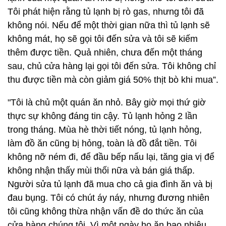
Tôi phát hiện rằng tủ lạnh bị rò gas, nhưng tôi đã
không nói. Nếu để một thời gian nữa thì tủ lạnh sẽ
không mát, họ sẽ gọi tôi đến sửa và tôi sẽ kiếm
thêm được tiền. Quả nhiên, chưa đến một tháng
sau, chủ cửa hàng lại gọi tôi đến sửa. Tôi không chỉ
thu được tiền mà còn giảm giá 50% thịt bò khi mua”.
"Tôi là chủ một quán ăn nhỏ. Bây giờ mọi thứ giờ
thực sự không đáng tin cậy. Tủ lạnh hỏng 2 lần
trong tháng. Mùa hè thời tiết nóng, tủ lạnh hỏng,
làm đồ ăn cũng bị hỏng, toàn là đồ đắt tiền. Tôi
không nỡ ném đi, để đầu bếp nấu lại, tăng gia vị để
không nhận thấy mùi thối nữa và bán giá thấp.
Người sửa tủ lạnh đã mua cho cả gia đình ăn và bị
đau bụng. Tôi có chút áy náy, nhưng đương nhiên
tôi cũng không thừa nhận vấn đề do thức ăn của
cửa hàng chúng tôi. Vì một ngày họ ăn bao nhiêu