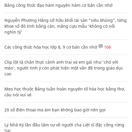
Bảng công thức đạo hàm nguyên hàm cơ bản cần nhớ
Nguyễn Phương Hằng sở hữu khối tài sản "siêu khủng", từng
khoe sổ đỏ tính bằng cân, mắng cựu mẫu 'không có nổi
nghìn tỷ'
Các công thức hóa học lớp 8, 9 cơ bản cần nhớ
106
Clip lột tả chân thực cảnh anh trai và em gái như 'chó với
mèo', người tinh ý còn phát hiện một vấn đề trong giáo dục
con
Mẹo học thuộc Bảng tuần hoàn nguyên tố hóa học bằng thơ,
câu nói vui vẻ
20 số điện thoại ma ám bạn không bao giờ nên gọi
Lý Nhã Kỳ lần đầu tâm sự về người cha Liệt sĩ đặc công rừng
Sác