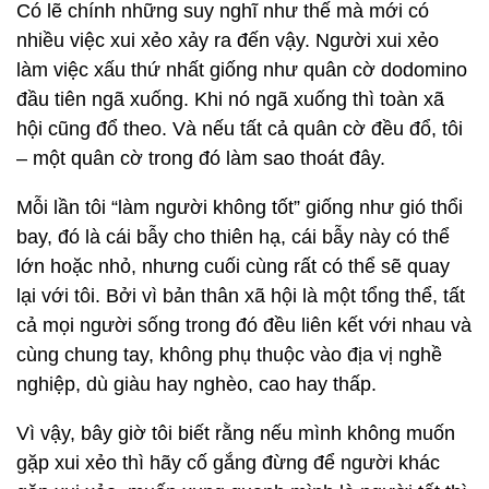
Có lẽ chính những suy nghĩ như thế mà mới có
nhiều việc xui xẻo xảy ra đến vậy. Người xui xẻo
làm việc xấu thứ nhất giống như quân cờ dodomino
đầu tiên ngã xuống. Khi nó ngã xuống thì toàn xã
hội cũng đổ theo. Và nếu tất cả quân cờ đều đổ, tôi
– một quân cờ trong đó làm sao thoát đây.
Mỗi lần tôi “làm người không tốt” giống như gió thổi
bay, đó là cái bẫy cho thiên hạ, cái bẫy này có thể
lớn hoặc nhỏ, nhưng cuối cùng rất có thể sẽ quay
lại với tôi. Bởi vì bản thân xã hội là một tổng thể, tất
cả mọi người sống trong đó đều liên kết với nhau và
cùng chung tay, không phụ thuộc vào địa vị nghề
nghiệp, dù giàu hay nghèo, cao hay thấp.
Vì vậy, bây giờ tôi biết rằng nếu mình không muốn
gặp xui xẻo thì hãy cố gắng đừng để người khác