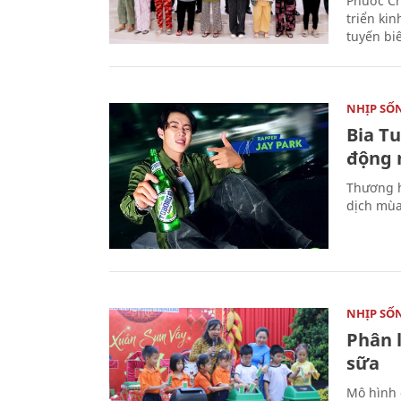
Phước Ch
triển ki
tuyến bi
NHỊP SỐ
Bia T
động 
Thương h
dịch mùa
NHỊP SỐ
Phân 
sữa
Mô hình 