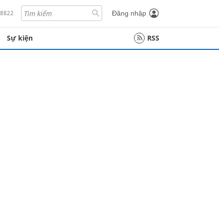
18822
Đăng nhập
Sự kiện
RSS