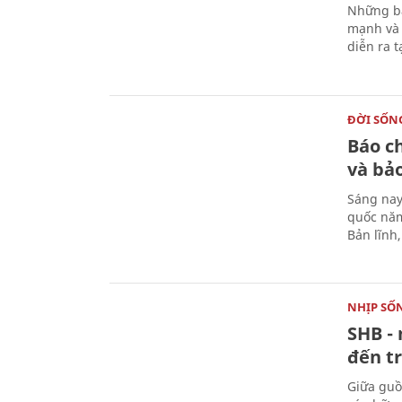
Những bà
mạnh và 
diễn ra 
ĐỜI SỐN
Báo c
và bả
Sáng nay
quốc năm
Bản lĩnh
NHỊP SỐ
SHB - 
đến tr
Giữa guồ