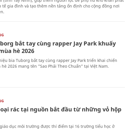
ỉ (tỉnh Tây Ninh), góp thêm nguồn lực để phụ nữ khó khăn phát
nh tế gia đình và tạo thêm nền tảng ổn định cho cộng đồng nơi
ên.
NG
uborg bắt tay cùng rapper Jay Park khuấy
mùa hè 2026
iệu bia Tuborg bắt tay cùng rapper Jay Park triển khai chiến
 hè 2026 mang tên "Sao Phải Theo Chuẩn” tại Việt Nam.
NG
loại rác tại nguồn bắt đầu từ những vỏ hộp
giáo dục môi trường được thí điểm tại 16 trường tiểu học ở