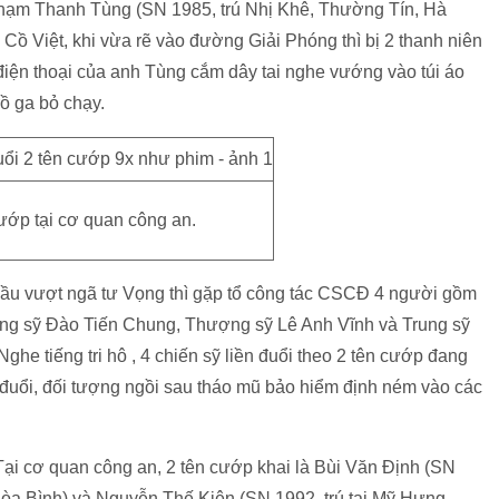
Phạm Thanh Tùng (SN 1985, trú Nhị Khê, Thường Tín, Hà
 Cồ Việt, khi vừa rẽ vào đường Giải Phóng thì bị 2 thanh niên
 điện thoại của anh Tùng cắm dây tai nghe vướng vào túi áo
ồ ga bỏ chạy.
ướp tại cơ quan công an.
cầu vượt ngã tư Vọng thì gặp tổ công tác CSCĐ 4 người gồm
ng sỹ Đào Tiến Chung, Thượng sỹ Lê Anh Vĩnh và Trung sỹ
e tiếng tri hô , 4 chiến sỹ liền đuổi theo 2 tên cướp đang
 đuổi, đối tượng ngồi sau tháo mũ bảo hiểm định ném vào các
ại cơ quan công an, 2 tên cướp khai là Bùi Văn Định (SN
òa Bình) và Nguyễn Thế Kiên (SN 1992, trú tại Mỹ Hưng,