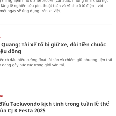
 thí nghiệm nhỏ ở Sherbrooke (Canada), những nhà khoa học
lặng lẽ nghiên cứu pin, thuật toán và AI cho ô tô điện – với
 một ngày sẽ ứng dụng trên xe Việt.
G
Quang: Tài xế tố bị giữ xe, đòi tiền chuộc
riệu đồng
iệc có dấu hiệu cưỡng đoạt tài sản và chiếm giữ phương tiện trái
t đang gây bức xúc trong giới vận tải.
NG
 đấu Taekwondo kịch tính trong tuần lễ thể
ủa CJ K Festa 2025