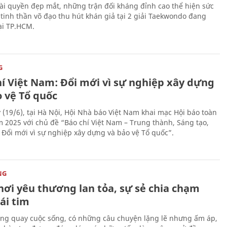
i quyền đẹp mắt, những trận đối kháng đỉnh cao thể hiện sức
tinh thần võ đạo thu hút khán giả tại 2 giải Taekwondo đang
tại TP.HCM.
G
hí Việt Nam: Đổi mới vì sự nghiệp xây dựng
o vệ Tổ quốc
 (19/6), tại Hà Nội, Hội Nhà báo Việt Nam khai mạc Hội báo toàn
 2025 với chủ đề “Báo chí Việt Nam – Trung thành, Sáng tạo,
, Đổi mới vì sự nghiệp xây dựng và bảo vệ Tổ quốc”.
NG
nơi yêu thương lan tỏa, sự sẻ chia chạm
ái tim
ng quay cuộc sống, có những câu chuyện lặng lẽ nhưng ấm áp,