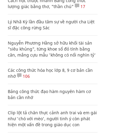
Cách học thuộc nhanh Bảng công thức
lượng giác bằng thơ, "thần chú"
17
Lý Nhã Kỳ lần đầu tâm sự về người cha Liệt
sĩ đặc công rừng Sác
Nguyễn Phương Hằng sở hữu khối tài sản
"siêu khủng", từng khoe sổ đỏ tính bằng
cân, mắng cựu mẫu 'không có nổi nghìn tỷ'
Các công thức hóa học lớp 8, 9 cơ bản cần
nhớ
106
Bảng công thức đạo hàm nguyên hàm cơ
bản cần nhớ
Clip lột tả chân thực cảnh anh trai và em gái
như 'chó với mèo', người tinh ý còn phát
hiện một vấn đề trong giáo dục con