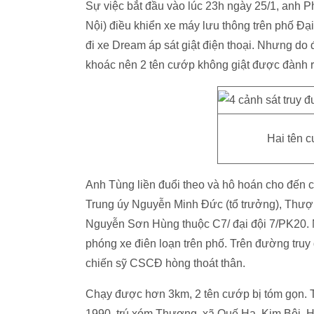
Sự việc bắt đầu vào lúc 23h ngày 25/1, anh 
Nội) điều khiển xe máy lưu thông trên phố Đại
đi xe Dream áp sát giật điện thoại. Nhưng do
khoác nên 2 tên cướp không giật được đành r
Hai tên c
Anh Tùng liền đuổi theo và hô hoán cho đến 
Trung úy Nguyễn Minh Đức (tổ trưởng), Thượ
Nguyễn Sơn Hùng thuộc C7/ đại đội 7/PK20. Ngh
phóng xe điên loạn trên phố. Trên đường truy
chiến sỹ CSCĐ hòng thoát thân.
Chạy được hơn 3km, 2 tên cướp bị tóm gọn. T
1990, trú xóm Thượng, xã Quế Hạ, Kim Bôi, H