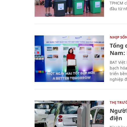
TPHCM ch
đầu từ n
NHỊP SỐ
Tổng 
Nam: 
BAT Việt
bạch hóa
triển bề
nghiệp đ
THỊ TRƯ
Người
điện