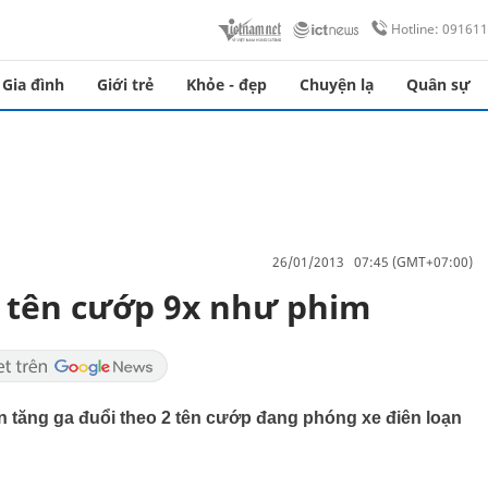
Hotline: 09161
Gia đình
Giới trẻ
Khỏe - đẹp
Chuyện lạ
Quân sự
26/01/2013 07:45 (GMT+07:00)
2 tên cướp 9x như phim
ền tăng ga đuổi theo 2 tên cướp đang phóng xe điên loạn