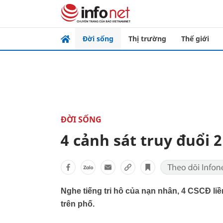
Đời sống
Thị trường
Thế giới
ĐỜI SỐNG
4 cảnh sát truy đuổi 
Nghe tiếng tri hô của nạn nhân, 4 CSCĐ li
trên phố.