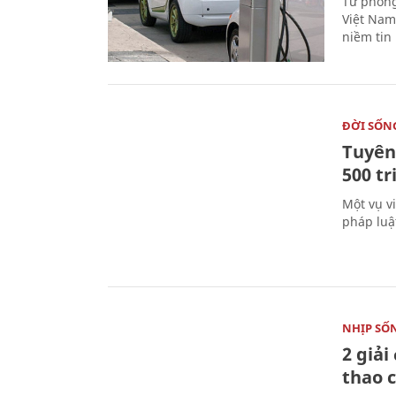
Từ phòng
Việt Nam 
niềm tin
ĐỜI SỐN
Tuyên 
500 t
Một vụ v
pháp luậ
NHỊP SỐ
2 giải
thao c