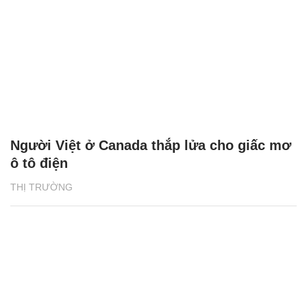
Người Việt ở Canada thắp lửa cho giấc mơ
ô tô điện
THỊ TRƯỜNG