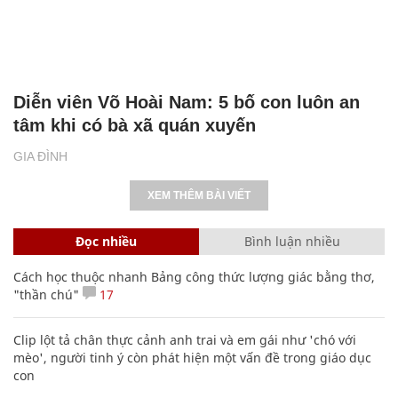
Diễn viên Võ Hoài Nam: 5 bố con luôn an
tâm khi có bà xã quán xuyến
GIA ĐÌNH
XEM THÊM BÀI VIẾT
Đọc nhiều
Bình luận nhiều
Cách học thuộc nhanh Bảng công thức lượng giác bằng thơ,
"thần chú"
17
Clip lột tả chân thực cảnh anh trai và em gái như 'chó với
mèo', người tinh ý còn phát hiện một vấn đề trong giáo dục
con