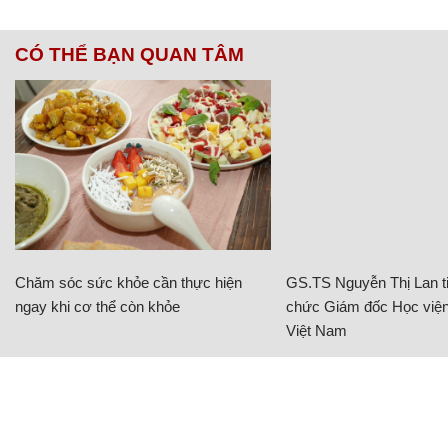
CÓ THỂ BẠN QUAN TÂM
Chăm sóc sức khỏe cần thực hiện
GS.TS Nguyễn Thị Lan ti
ngay khi cơ thể còn khỏe
chức Giám đốc Học viện
Việt Nam