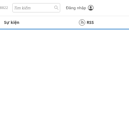
18822
Đăng nhập
Sự kiện
RSS