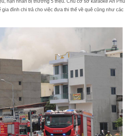
iệu, nạn nhân bị thương 5 triệu. Chủ cơ sở karaoke An Phú
 gia đình chi trả cho việc đưa thi thể về quê cũng như các