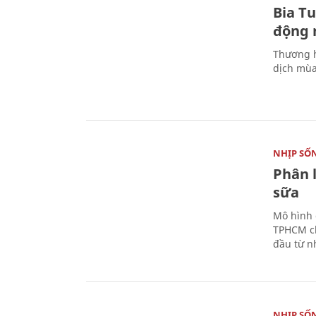
Bia T
động 
Thương h
dịch mùa
NHỊP SỐ
Phân 
sữa
Mô hình 
TPHCM ch
đầu từ n
NHỊP SỐ