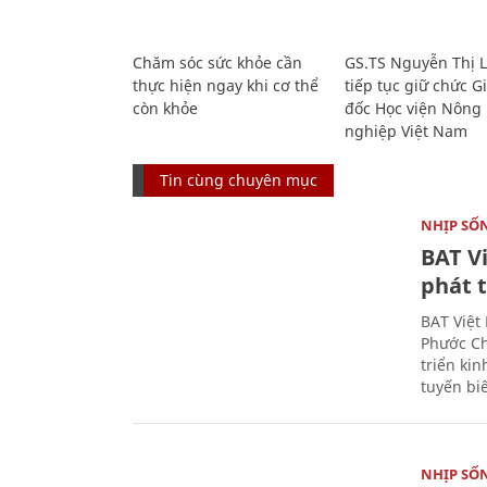
Chăm sóc sức khỏe cần
GS.TS Nguyễn Thị 
thực hiện ngay khi cơ thể
tiếp tục giữ chức 
còn khỏe
đốc Học viện Nông
nghiệp Việt Nam
Tin cùng chuyên mục
NHỊP SỐ
BAT V
phát t
BAT Việt
Phước Ch
triển ki
tuyến bi
NHỊP SỐ