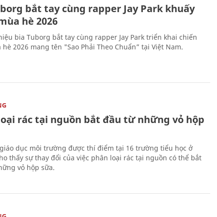
uborg bắt tay cùng rapper Jay Park khuấy
mùa hè 2026
iệu bia Tuborg bắt tay cùng rapper Jay Park triển khai chiến
 hè 2026 mang tên "Sao Phải Theo Chuẩn” tại Việt Nam.
NG
loại rác tại nguồn bắt đầu từ những vỏ hộp
giáo dục môi trường được thí điểm tại 16 trường tiểu học ở
o thấy sự thay đổi của việc phân loại rác tại nguồn có thể bắt
hững vỏ hộp sữa.
NG