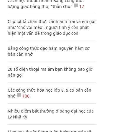
Cách học thuộc nhanh Bảng công thức
lượng giác bằng thơ, "thần chú"
17
Clip lột tả chân thực cảnh anh trai và em gái
như 'chó với mèo', người tinh ý còn phát
hiện một vấn đề trong giáo dục con
Bảng công thức đạo hàm nguyên hàm cơ
bản cần nhớ
20 số điện thoại ma ám bạn không bao giờ
nên gọi
Các công thức hóa học lớp 8, 9 cơ bản cần
nhớ
106
Nhiều điểm bất thường ở bằng đại học của
Lý Nhã Kỳ
Mẹo học thuộc Bảng tuần hoàn nguyên tố