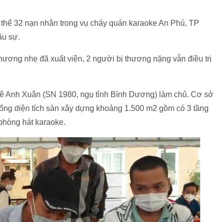
i thể 32 nạn nhân trong vụ cháy quán karaoke An Phú, TP
ậu sự.
hương nhẹ đã xuất viện, 2 người bị thương nặng vẫn điều trị
ê Anh Xuân (SN 1980, ngụ tỉnh Bình Dương) làm chủ. Cơ sở
tổng diện tích sàn xây dựng khoảng 1.500 m2 gồm có 3 tầng
9 phòng hát karaoke.