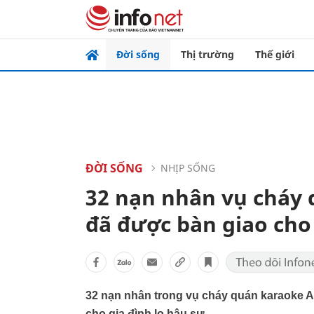
Đời sống
Thị trường
Thế giới
ĐỜI SỐNG
NHỊP SỐNG
32 nạn nhân vụ cháy
đã được bàn giao cho
32 nạn nhân trong vụ cháy quán karaoke 
cho gia đình lo hậu sự.