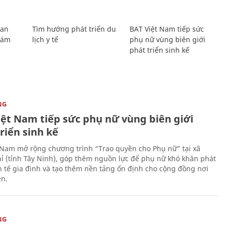
Lan
Tìm hướng phát triển du
BAT Việt Nam tiếp sức
Giám
lịch y tế
phụ nữ vùng biên giới
phát triển sinh kế
NG
iệt Nam tiếp sức phụ nữ vùng biên giới
riển sinh kế
 Nam mở rộng chương trình “Trao quyền cho Phụ nữ” tại xã
ỉ (tỉnh Tây Ninh), góp thêm nguồn lực để phụ nữ khó khăn phát
nh tế gia đình và tạo thêm nền tảng ổn định cho cộng đồng nơi
ên.
NG