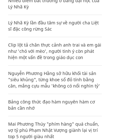
Nhiều điểm bất thường ở bằng đại học của
Lý Nhã Kỳ
Lý Nhã Kỳ lần đầu tâm sự về người cha Liệt
sĩ đặc công rừng Sác
Clip lột tả chân thực cảnh anh trai và em gái
như 'chó với mèo', người tinh ý còn phát
hiện một vấn đề trong giáo dục con
Nguyễn Phương Hằng sở hữu khối tài sản
"siêu khủng", từng khoe sổ đỏ tính bằng
cân, mắng cựu mẫu 'không có nổi nghìn tỷ'
Bảng công thức đạo hàm nguyên hàm cơ
bản cần nhớ
Mai Phương Thúy "phím hàng" quá chuẩn,
vợ tỷ phú Phạm Nhật Vượng giành lại vị trí
top 5 người giàu nhất