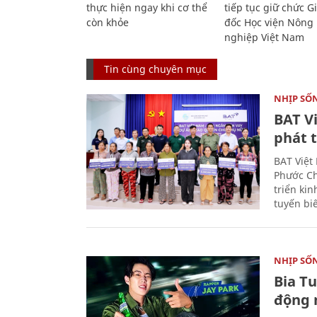
thực hiện ngay khi cơ thể
tiếp tục giữ chức 
còn khỏe
đốc Học viện Nông
nghiệp Việt Nam
Tin cùng chuyên mục
NHỊP SỐ
BAT V
phát t
BAT Việt
Phước Ch
triển ki
tuyến bi
NHỊP SỐ
Bia T
động 