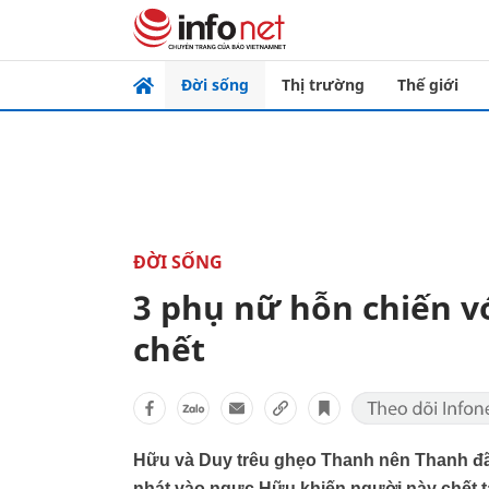
Đời sống
Thị trường
Thế giới
ĐỜI SỐNG
3 phụ nữ hỗn chiến v
chết
Hữu và Duy trêu ghẹo Thanh nên Thanh đã
nhát vào ngực Hữu khiến người này chết t