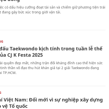
iệc có dấu hiệu cưỡng đoạt tài sản và chiếm giữ phương tiện trái
t đang gây bức xúc trong giới vận tải.
NG
 đấu Taekwondo kịch tính trong tuần lễ thể
ủa CJ K Festa 2025
i quyền đẹp mắt, những trận đối kháng đỉnh cao thể hiện sức
tinh thần võ đạo thu hút khán giả tại 2 giải Taekwondo đang
tại TP.HCM.
G
hí Việt Nam: Đổi mới vì sự nghiệp xây dựng
o vệ Tổ quốc