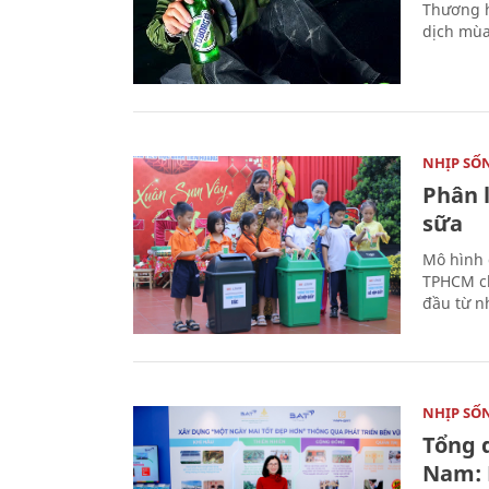
Thương h
dịch mùa
NHỊP SỐ
Phân 
sữa
Mô hình 
TPHCM ch
đầu từ n
NHỊP SỐ
Tổng 
Nam: 