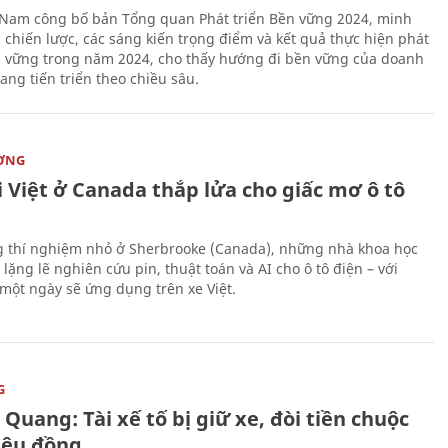
 Nam công bố bản Tổng quan Phát triển Bền vững 2024, minh
 chiến lược, các sáng kiến trọng điểm và kết quả thực hiện phát
n vững trong năm 2024, cho thấy hướng đi bền vững của doanh
ang tiến triển theo chiều sâu.
ỜNG
 Việt ở Canada thắp lửa cho giấc mơ ô tô
 thí nghiệm nhỏ ở Sherbrooke (Canada), những nhà khoa học
lặng lẽ nghiên cứu pin, thuật toán và AI cho ô tô điện – với
 một ngày sẽ ứng dụng trên xe Việt.
G
Quang: Tài xế tố bị giữ xe, đòi tiền chuộc
riệu đồng