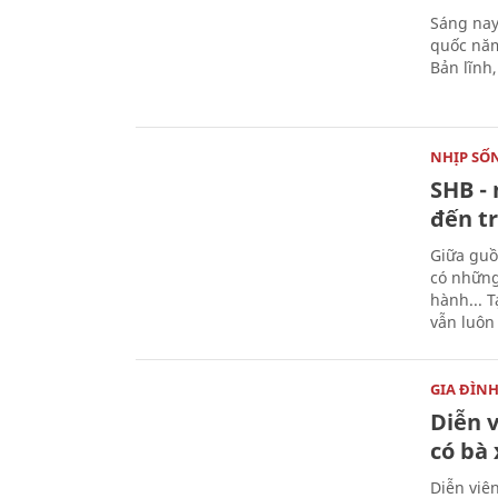
Sáng nay
quốc năm
Bản lĩnh
NHỊP SỐ
SHB - 
đến tr
Giữa guồ
có những
hành... 
vẫn luôn
GIA ĐÌN
Diễn 
có bà
Diễn viê