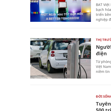
BAT Việt
bạch hóa
triển bề
nghiệp đ
THỊ TRƯ
Người
điện
Từ phòng
Việt Nam 
niềm tin
ĐỜI SỐN
Tuyên 
500 t