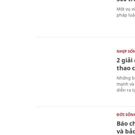
Một vụ v
pháp luậ
NHỊP SỐ
2 giải
thao c
Những bà
mạnh và 
diễn ra 
ĐỜI SỐN
Báo c
và bả