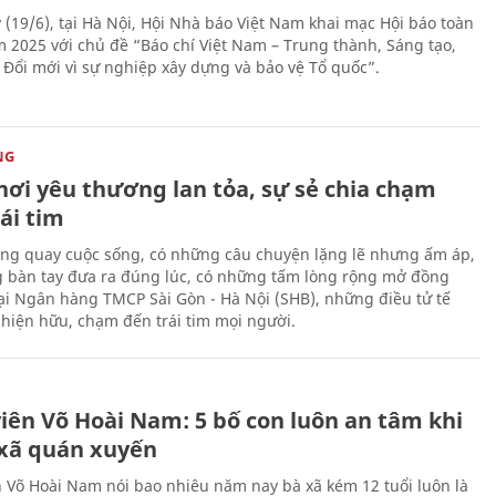
 (19/6), tại Hà Nội, Hội Nhà báo Việt Nam khai mạc Hội báo toàn
 2025 với chủ đề “Báo chí Việt Nam – Trung thành, Sáng tạo,
, Đổi mới vì sự nghiệp xây dựng và bảo vệ Tổ quốc”.
NG
nơi yêu thương lan tỏa, sự sẻ chia chạm
ái tim
ng quay cuộc sống, có những câu chuyện lặng lẽ nhưng ấm áp,
 bàn tay đưa ra đúng lúc, có những tấm lòng rộng mở đồng
Tại Ngân hàng TMCP Sài Gòn - Hà Nội (SHB), những điều tử tế
 hiện hữu, chạm đến trái tim mọi người.
H
viên Võ Hoài Nam: 5 bố con luôn an tâm khi
 xã quán xuyến
n Võ Hoài Nam nói bao nhiêu năm nay bà xã kém 12 tuổi luôn là