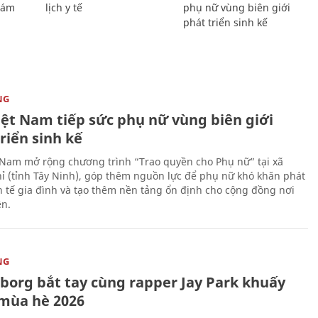
Giám
lịch y tế
phụ nữ vùng biên giới
phát triển sinh kế
NG
iệt Nam tiếp sức phụ nữ vùng biên giới
riển sinh kế
 Nam mở rộng chương trình “Trao quyền cho Phụ nữ” tại xã
ỉ (tỉnh Tây Ninh), góp thêm nguồn lực để phụ nữ khó khăn phát
nh tế gia đình và tạo thêm nền tảng ổn định cho cộng đồng nơi
ên.
NG
uborg bắt tay cùng rapper Jay Park khuấy
mùa hè 2026