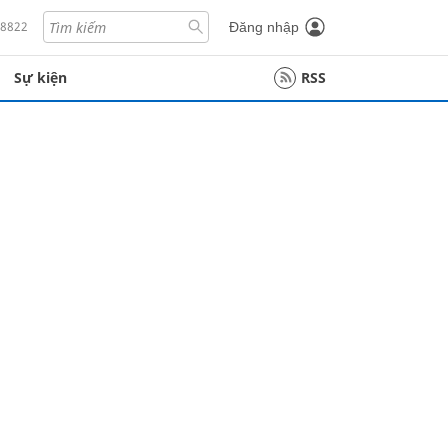
18822
Đăng nhập
Sự kiện
RSS