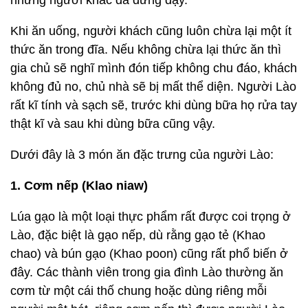
những người khác đã đứng dậy.
Khi ăn uống, người khách cũng luôn chừa lại một ít
thức ăn trong đĩa. Nếu không chừa lại thức ăn thì
gia chủ sẽ nghĩ mình đón tiếp không chu đáo, khách
không đủ no, chủ nhà sẽ bị mất thể diện. Người Lào
rất kĩ tính và sạch sẽ, trước khi dùng bữa họ rửa tay
thật kĩ và sau khi dùng bữa cũng vậy.
Dưới đây là 3 món ăn đặc trưng của người Lào:
1. Cơm nếp (Klao niaw)
Lúa gạo là một loại thực phẩm rất được coi trọng ở
Lào, đặc biệt là gạo nếp, dù rằng gạo tẻ (Khao
chao) và bún gạo (Khao poon) cũng rất phổ biến ở
đây. Các thành viên trong gia đình Lào thường ăn
cơm từ một cái thố chung hoặc dùng riêng mỗi