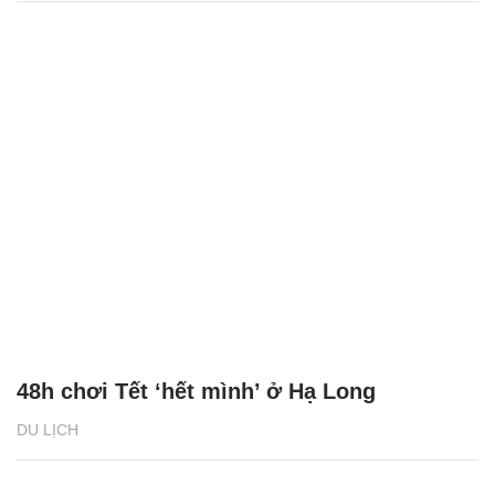
48h chơi Tết ‘hết mình’ ở Hạ Long
DU LỊCH