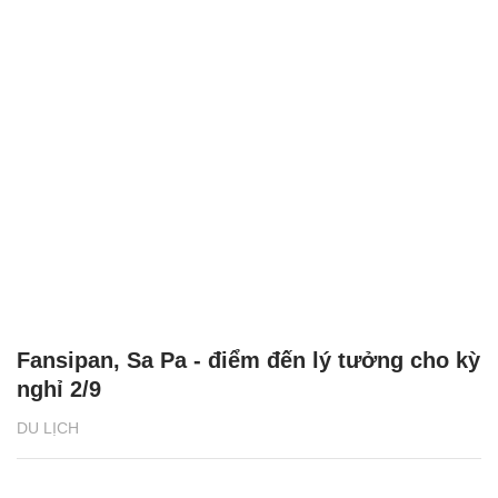
Fansipan, Sa Pa - điểm đến lý tưởng cho kỳ
nghỉ 2/9
DU LỊCH