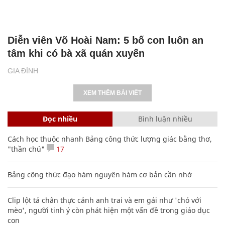
Diễn viên Võ Hoài Nam: 5 bố con luôn an
tâm khi có bà xã quán xuyến
GIA ĐÌNH
XEM THÊM BÀI VIẾT
Đọc nhiều
Bình luận nhiều
Cách học thuộc nhanh Bảng công thức lượng giác bằng thơ,
"thần chú"
17
Bảng công thức đạo hàm nguyên hàm cơ bản cần nhớ
Clip lột tả chân thực cảnh anh trai và em gái như 'chó với
mèo', người tinh ý còn phát hiện một vấn đề trong giáo dục
con