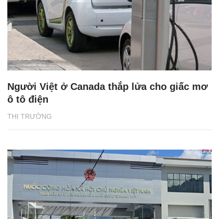
Người Việt ở Canada thắp lửa cho giấc mơ
ô tô điện
THỊ TRƯỜNG