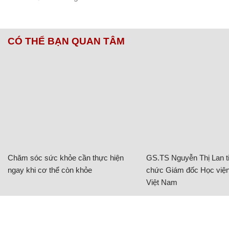
CÓ THỂ BẠN QUAN TÂM
Chăm sóc sức khỏe cần thực hiện
GS.TS Nguyễn Thị Lan ti
ngay khi cơ thể còn khỏe
chức Giám đốc Học viện
Việt Nam