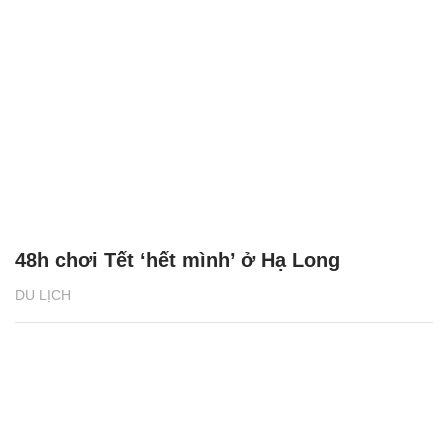
48h chơi Tết ‘hết mình’ ở Hạ Long
DU LỊCH