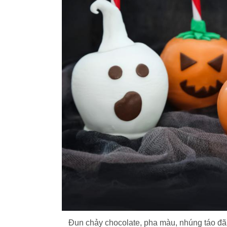
Đun chảy chocolate, pha màu, nhúng táo đã 