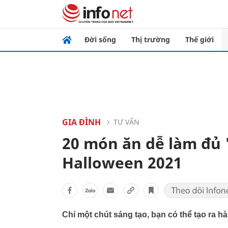
Đời sống
Thị trường
Thế giới
GIA ĐÌNH
TƯ VẤN
20 món ăn dễ làm đủ '
Halloween 2021
Chỉ một chút sáng tạo, bạn có thể tạo ra hà