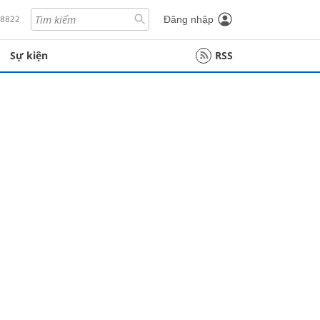
18822
Đăng nhập
Sự kiện
RSS