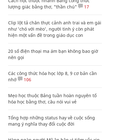
Cách học thuộc nhanh Bảng công thức
lượng giác bằng thơ, "thần chú"
17
Clip lột tả chân thực cảnh anh trai và em gái
như 'chó với mèo', người tinh ý còn phát
hiện một vấn đề trong giáo dục con
20 số điện thoại ma ám bạn không bao giờ
nên gọi
Các công thức hóa học lớp 8, 9 cơ bản cần
nhớ
106
Mẹo học thuộc Bảng tuần hoàn nguyên tố
hóa học bằng thơ, câu nói vui vẻ
Tổng hợp những status hay về cuộc sống
mang ý nghĩa thay đổi cuộc đời
Hàng ngàn người Mỹ ân hận vì tiêm vắc xin