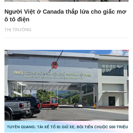
Người Việt ở Canada thắp lửa cho giấc mơ
ô tô điện
THỊ TRƯỜNG