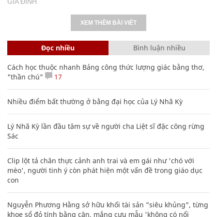
GIA ĐÌNH
XEM THÊM BÀI VIẾT
Đọc nhiều
Bình luận nhiều
Cách học thuộc nhanh Bảng công thức lượng giác bằng thơ,
"thần chú"
17
Nhiều điểm bất thường ở bằng đại học của Lý Nhã Kỳ
Lý Nhã Kỳ lần đầu tâm sự về người cha Liệt sĩ đặc công rừng
Sác
Clip lột tả chân thực cảnh anh trai và em gái như 'chó với
mèo', người tinh ý còn phát hiện một vấn đề trong giáo dục
con
Nguyễn Phương Hằng sở hữu khối tài sản "siêu khủng", từng
khoe sổ đỏ tính bằng cân, mắng cựu mẫu 'không có nổi