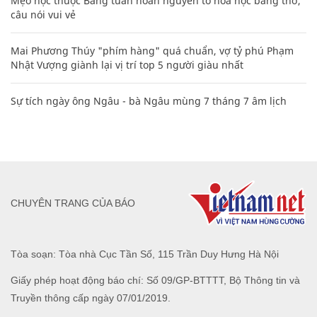
Mẹo học thuộc Bảng tuần hoàn nguyên tố hóa học bằng thơ,
câu nói vui vẻ
Mai Phương Thúy "phím hàng" quá chuẩn, vợ tỷ phú Phạm
Nhật Vượng giành lại vị trí top 5 người giàu nhất
Sự tích ngày ông Ngâu - bà Ngâu mùng 7 tháng 7 âm lịch
CHUYÊN TRANG CỦA BÁO
Tòa soạn: Tòa nhà Cục Tần Số, 115 Trần Duy Hưng Hà Nội
Giấy phép hoạt động báo chí: Số 09/GP-BTTTT, Bộ Thông tin và
Truyền thông cấp ngày 07/01/2019.