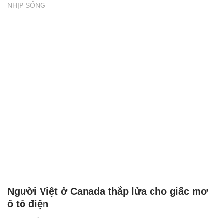
NHỊP SỐNG
Người Việt ở Canada thắp lửa cho giấc mơ
ô tô điện