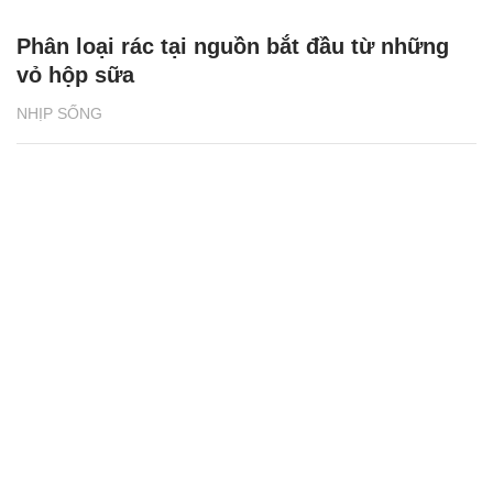
Phân loại rác tại nguồn bắt đầu từ những
vỏ hộp sữa
NHỊP SỐNG