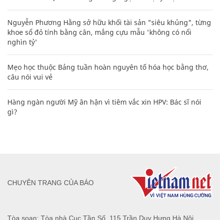
Nguyễn Phương Hằng sở hữu khối tài sản "siêu khủng", từng
khoe sổ đỏ tính bằng cân, mắng cựu mẫu 'không có nổi
nghìn tỷ'
Mẹo học thuộc Bảng tuần hoàn nguyên tố hóa học bằng thơ,
câu nói vui vẻ
Hàng ngàn người Mỹ ân hận vì tiêm vắc xin HPV: Bác sĩ nói
gì?
CHUYÊN TRANG CỦA BÁO
Tòa soạn: Tòa nhà Cục Tần Số, 115 Trần Duy Hưng Hà Nội