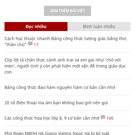
XEM THÊM BÀI VIẾT
Đọc nhiều
Bình luận nhiều
Cách học thuộc nhanh Bảng công thức lượng giác bằng thơ,
"thần chú"
17
Clip lột tả chân thực cảnh anh trai và em gái như 'chó với
mèo', người tinh ý còn phát hiện một vấn đề trong giáo dục
con
Bảng công thức đạo hàm nguyên hàm cơ bản cần nhớ
20 số điện thoại ma ám bạn không bao giờ nên gọi
Các công thức hóa học lớp 8, 9 cơ bản cần nhớ
106
Phó Đoàn ĐBQH Hà Giang Vương Ngọc Hà bị kỷ luật