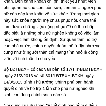
khăn. Bên cạnh khoản chi phí thiết yếu như: viện
phí, quần áo cho con, tiền sữa, tiền ăn… người phụ
nữ còn gặp khó khăn về sức khỏe. Trong thời gian
này sức khỏe người mẹ chưa phục hồi, chưa thể
làm được những việc nặng nhọc để có thu nhập,
đặc biêt là những phụ nữ nghèo không có việc làm
hoặc việc làm không ổn định. Sự quan tâm hỗ trợ
của nhà nước, chính quyền đoàn thể ở địa phương
cũng như ở người thân chỉ mang tính nhỏ lẻ động
viên về tinh thần là chủ yếu.
Bộ LĐTB&XH có các văn bản số 17/TTr-BLĐTB&XH
ngày 21/2/2013 và số 801/LĐTBXH-BTXH ngày
14/3/2013 trình Thủ tướng Chính phủ ban hành
quyết định về hỗ trợ 1 lần cho phụ nữ nghèo khi
sinh con đúng chính sách dân số.
Nội dung của dự thảo Quyết định bao gồm 6 điều