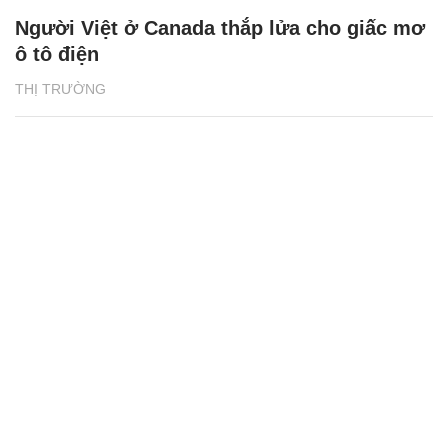
Người Việt ở Canada thắp lửa cho giấc mơ
ô tô điện
THỊ TRƯỜNG