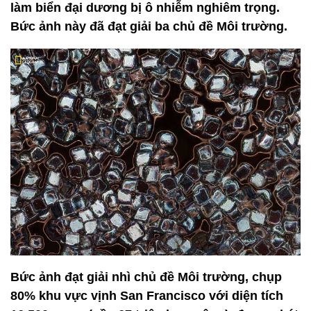
làm biển đại dương bị ô nhiễm nghiêm trọng.
Bức ảnh này đã đạt giải ba chủ đề Môi trường.
Bức ảnh đạt giải nhì chủ đề Môi trường, chụp
80% khu vực vịnh San Francisco với diện tích