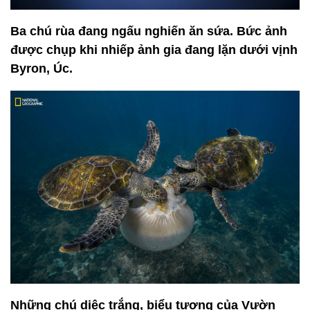
Ba chú rùa đang ngấu nghiến ăn sứa. Bức ảnh
được chụp khi nhiếp ảnh gia đang lặn dưới vịnh
Byron, Úc.
Những chú diệc trắng, biểu tượng của Vườn