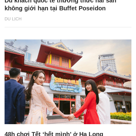
Du khách quốc tế thưởng thức hải sản
không giới hạn tại Buffet Poseidon
DU LỊCH
48h chơi Tết ‘hết mình’ ở Hạ Long