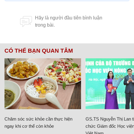
CÓ THỂ BẠN QUAN TÂM
Chăm sóc sức khỏe cần thực hiện
GS.TS Nguyễn Thị Lan ti
ngay khi cơ thể còn khỏe
chức Giám đốc Học viện
Việt Nam