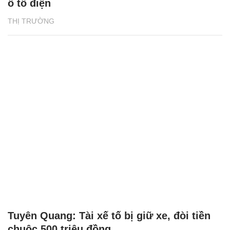
ô tô điện
THỊ TRƯỜNG
Tuyên Quang: Tài xế tố bị giữ xe, đòi tiền
chuộc 500 triệu đồng