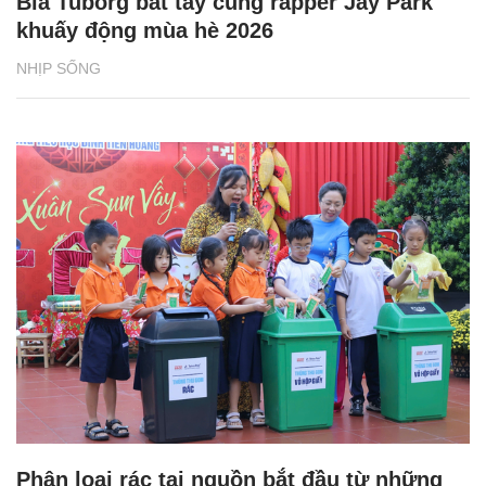
Bia Tuborg bắt tay cùng rapper Jay Park
khuấy động mùa hè 2026
NHỊP SỐNG
Phân loại rác tại nguồn bắt đầu từ những