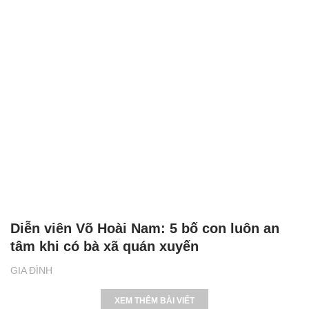
Diễn viên Võ Hoài Nam: 5 bố con luôn an
tâm khi có bà xã quán xuyến
GIA ĐÌNH
XEM THÊM BÀI VIẾT