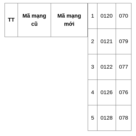
Mã mạng
Mã mạng
1
0120
070
TT
cũ
mới
2
0121
079
3
0122
077
4
0126
076
5
0128
078