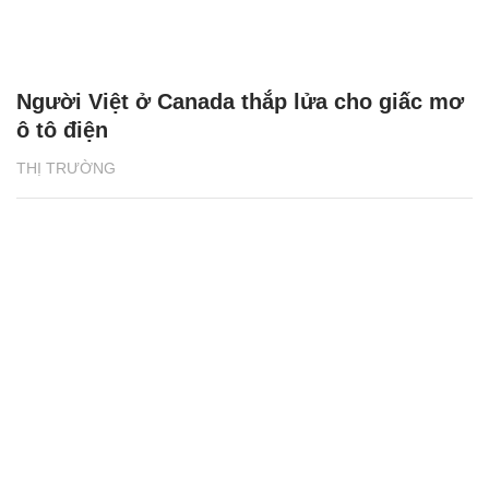
Người Việt ở Canada thắp lửa cho giấc mơ
ô tô điện
THỊ TRƯỜNG