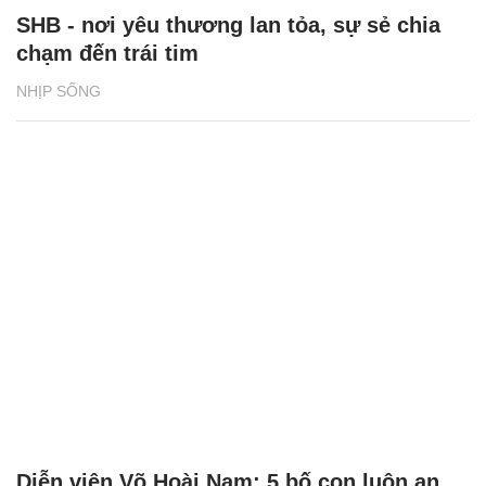
SHB - nơi yêu thương lan tỏa, sự sẻ chia
chạm đến trái tim
NHỊP SỐNG
Diễn viên Võ Hoài Nam: 5 bố con luôn an