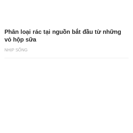
Phân loại rác tại nguồn bắt đầu từ những
vỏ hộp sữa
NHỊP SỐNG