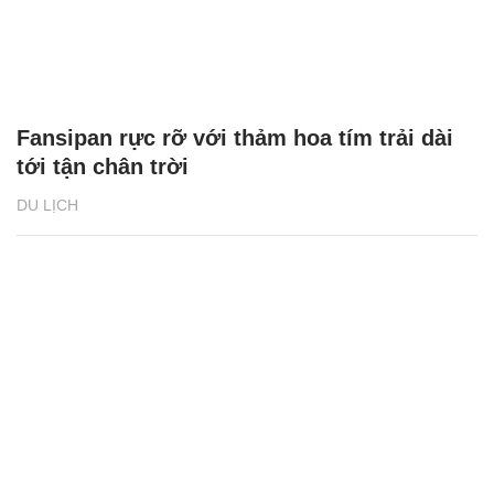
Fansipan rực rỡ với thảm hoa tím trải dài
tới tận chân trời
DU LỊCH