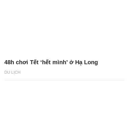
48h chơi Tết ‘hết mình’ ở Hạ Long
DU LỊCH