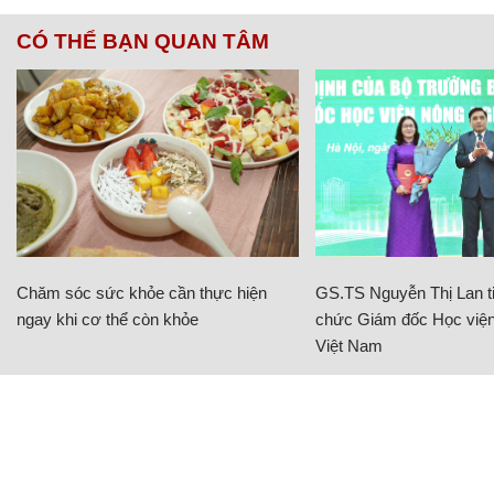
CÓ THỂ BẠN QUAN TÂM
Chăm sóc sức khỏe cần thực hiện
GS.TS Nguyễn Thị Lan ti
ngay khi cơ thể còn khỏe
chức Giám đốc Học viện
Việt Nam