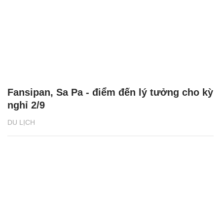
Fansipan, Sa Pa - điểm đến lý tưởng cho kỳ
nghỉ 2/9
DU LỊCH