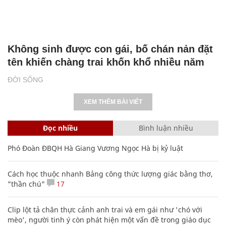
Không sinh được con gái, bố chán nản đặt
tên khiến chàng trai khốn khổ nhiều năm
ĐỜI SỐNG
XEM THÊM BÀI VIẾT
Đọc nhiều
Bình luận nhiều
Phó Đoàn ĐBQH Hà Giang Vương Ngọc Hà bị kỷ luật
Cách học thuộc nhanh Bảng công thức lượng giác bằng thơ,
"thần chú"
17
Clip lột tả chân thực cảnh anh trai và em gái như 'chó với
mèo', người tinh ý còn phát hiện một vấn đề trong giáo dục