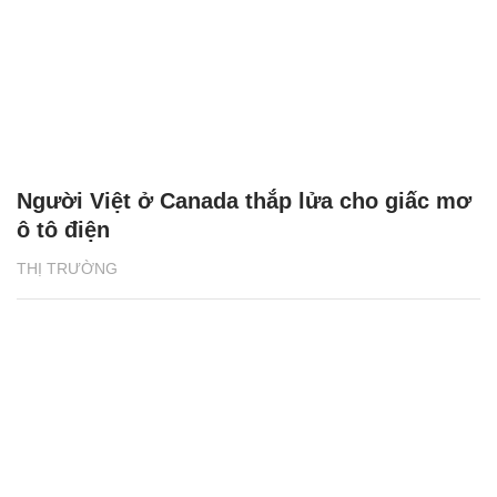
Người Việt ở Canada thắp lửa cho giấc mơ
ô tô điện
THỊ TRƯỜNG