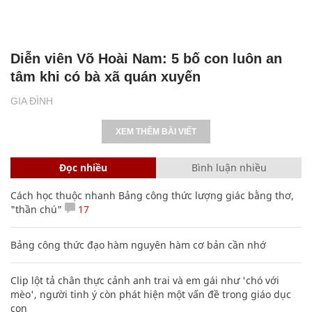
Diễn viên Võ Hoài Nam: 5 bố con luôn an
tâm khi có bà xã quán xuyến
GIA ĐÌNH
XEM THÊM BÀI VIẾT
Đọc nhiều
Bình luận nhiều
Cách học thuộc nhanh Bảng công thức lượng giác bằng thơ,
"thần chú"
17
Bảng công thức đạo hàm nguyên hàm cơ bản cần nhớ
Clip lột tả chân thực cảnh anh trai và em gái như 'chó với
mèo', người tinh ý còn phát hiện một vấn đề trong giáo dục
con