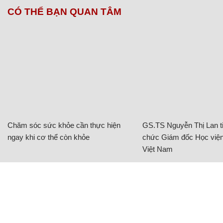
CÓ THỂ BẠN QUAN TÂM
Chăm sóc sức khỏe cần thực hiện
GS.TS Nguyễn Thị Lan ti
ngay khi cơ thể còn khỏe
chức Giám đốc Học viện
Việt Nam