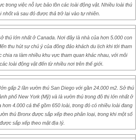
ực trong việc nỗ lực bảo tồn các loài động vật. Nhiều loài thú
 nhốt và sau đó được thả trở lại vào tự nhiên.
 sở thú lớn nhất ở Canada. Nơi đây là nhà của hơn 5.000 con
đến thu hút sự chú ý của đông đảo khách du lịch khi tới tham
 chia ra làm nhiều khu vực tham quan khác nhau, với môi
ác loài động vật đến từ nhiều nơi trên thế giới.
 lớn gấp 2 lần vườn thú San Diego với gần 24.000 m2. Sở thú
nh phố New York (Mỹ) và là vườn thú trong đô thị lớn nhất ở
a hơn 4.000 cá thể gồm 650 loài, trong đó có nhiều loài đang
vườn thú Bronx được sắp xếp theo phân loại, trong khi một số
được sắp xếp theo mặt địa lý.