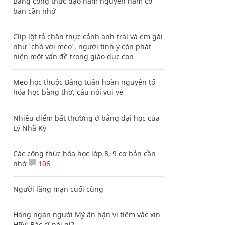
Bảng công thức đạo hàm nguyên hàm cơ
bản cần nhớ
Clip lột tả chân thực cảnh anh trai và em gái
như 'chó với mèo', người tinh ý còn phát
hiện một vấn đề trong giáo dục con
Mẹo học thuộc Bảng tuần hoàn nguyên tố
hóa học bằng thơ, câu nói vui vẻ
Nhiều điểm bất thường ở bằng đại học của
Lý Nhã Kỳ
Các công thức hóa học lớp 8, 9 cơ bản cần
nhớ
106
Người lãng mạn cuối cùng
Hàng ngàn người Mỹ ân hận vì tiêm vắc xin
HPV: Bác sĩ nói gì?