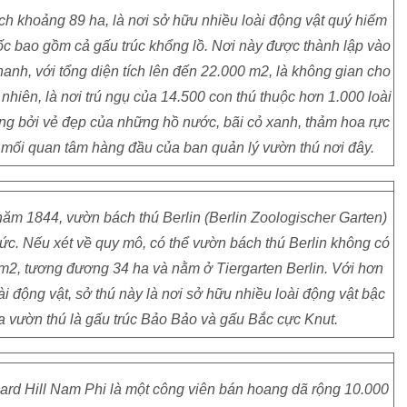
ích khoảng 89 ha, là nơi sở hữu nhiều loài động vật quý hiếm
c bao gồm cả gấu trúc khổng lồ. Nơi này được thành lập vào
hanh, với tổng diện tích lên đến 22.000 m2, là không gian cho
 nhiên, là nơi trú ngụ của 14.500 con thú thuộc hơn 1.000 loài
ếng bởi vẻ đẹp của những hồ nước, bãi cỏ xanh, thảm hoa rực
à mối quan tâm hàng đầu của ban quản lý vườn thú nơi đây.
ăm 1844, vườn bách thú Berlin (Berlin Zoologischer Garten)
 Đức. Nếu xét về quy mô, có thể vườn bách thú Berlin không có
0 m2, tương đương 34 ha và nằm ở Tiergarten Berlin. Với hơn
i động vật, sở thú này là nơi sở hữu nhiều loài động vật bậc
của vườn thú là gấu trúc Bảo Bảo và gấu Bắc cực Knut.
pard Hill Nam Phi là một công viên bán hoang dã rộng 10.000