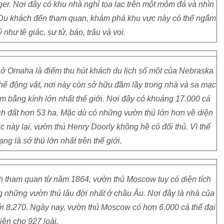
er. Nơi đây có khu nhà nghỉ tọa lạc trên một mỏm đá và nhìn
 Du khách đến tham quan, khám phá khu vực này có thể ngắm
 như tê giác, sư tử, báo, trâu và voi.
 ở Omaha là điểm thu hút khách du lịch số một của Nebraska
thể động vật, nơi này còn sở hữu đầm lầy trong nhà và sa mạc
òm bằng kính lớn nhất thế giới. Nơi đây có khoảng 17.000 cá
tích đất hơn 53 ha. Mặc dù có những vườn thú lớn hơn về diện
ục này lại, vườn thú Henry Doorly không hề có đối thủ. Vì thế
g là sở thú lớn nhất trên thế giới.
 tham quan từ năm 1864, vườn thú Moscow tuy có diện tích
g những vườn thú lâu đời nhất ở châu Âu. Nơi đây là nhà của
 tới 8.270. Ngày nay, vườn thú Moscow có hơn 6.000 cá thể đại
iện cho 927 loài.