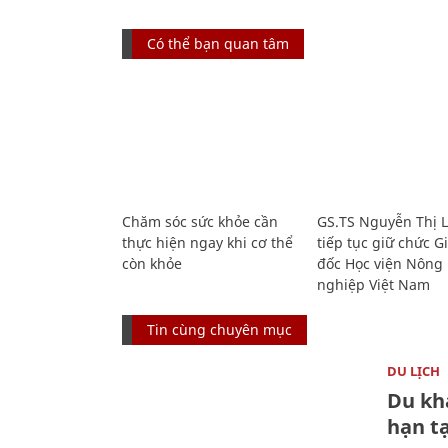
Có thể bạn quan tâm
Chăm sóc sức khỏe cần
GS.TS Nguyễn Thị 
thực hiện ngay khi cơ thể
tiếp tục giữ chức 
còn khỏe
đốc Học viện Nông
nghiệp Việt Nam
Tin cùng chuyên mục
DU LỊCH
Du kh
hạn t