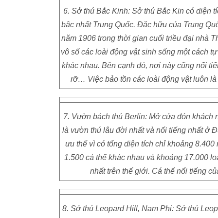
6. Sở thú Bắc Kinh: Sở thú Bắc Kin có diện t
bậc nhất Trung Quốc. Đặc hữu của Trung Quố
năm 1906 trong thời gian cuối triều đại nhà T
vô số các loài động vật sinh sống một cách tự
khác nhau. Bên cạnh đó, nơi này cũng nổi ti
rỡ… Việc bảo tồn các loài động vật luôn l
7. Vườn bách thú Berlin: Mở cửa đón khách n
là vườn thú lâu đời nhất và nổi tiếng nhất ở
ưu thế vì có tổng diện tích chỉ khoảng 8.40
1.500 cá thể khác nhau và khoảng 17.000 loà
nhất trên thế giới. Cá thể nổi tiếng 
8. Sở thú Leopard Hill, Nam Phi: Sở thú Leo