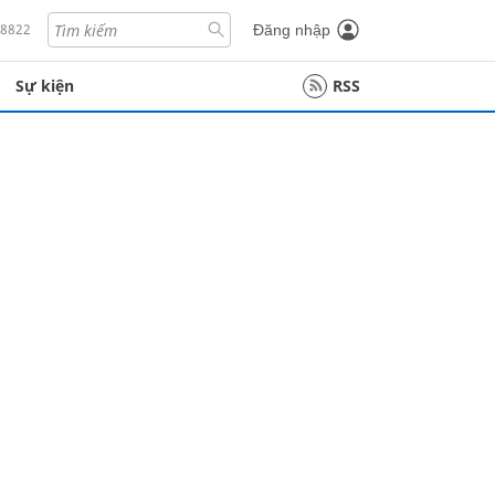
18822
Đăng nhập
Sự kiện
RSS