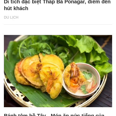
Di tích đặc biệt Tháp Bà Ponagar, điểm đến
hút khách
DU LỊCH