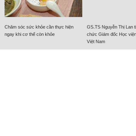
CÓ THỂ BẠN QUAN TÂM
Chăm sóc sức khỏe cần thực hiện
GS.TS Nguyễn Thị Lan ti
ngay khi cơ thể còn khỏe
chức Giám đốc Học viện
Việt Nam