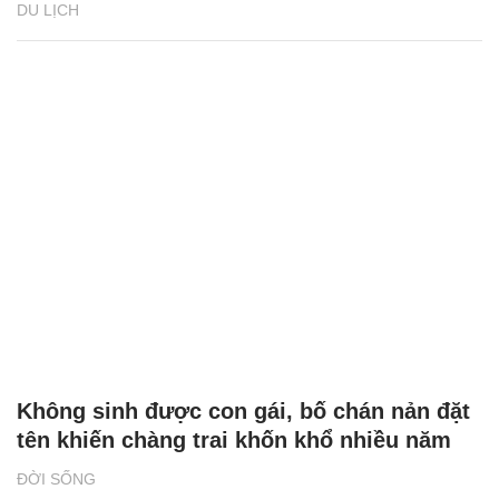
Fansipan rực rỡ với thảm hoa tím trải dài
tới tận chân trời
DU LỊCH