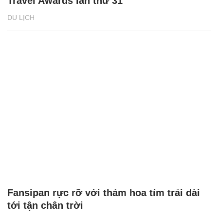
Hà Nam được đề cử 2 hạng mục tại World
Travel Awards lần thứ 31
DU LỊCH