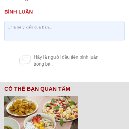
cho những ai muốn trải nghiệm không khí mùa
đông tuyệt vời của Nga. Kremli của Novgorod,
theo truyền thống được gọi là Detinets, có cung
điện cổ nhất tại Nga (gọi là Phòng Facet, 1433),
tháp chuông cùng tháp đồng hồ cổ nhất tại Nga.
Tại đây, bạn còn được ngắm nhìn tượng đài
“Thiên niên kỷ nước Nga” (bằng đồng thau có
hình quả chuông) và tham quan Bảo tàng Kiến
trúc gỗ.
Đức Dũng