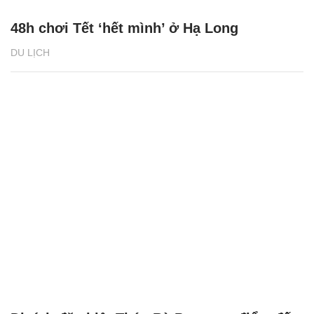
48h chơi Tết ‘hết mình’ ở Hạ Long
DU LỊCH