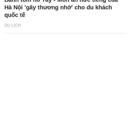
Bánh tôm hồ Tây - Món ăn nức tiếng của
Hà Nội 'gây thương nhớ' cho du khách
quốc tế
DU LỊCH