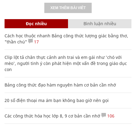
Không sinh được con gái, bố chán nản đặt
tên khiến chàng trai khốn khổ nhiều năm
ĐỜI SỐNG
XEM THÊM BÀI VIẾT
Đọc nhiều
Bình luận nhiều
Cách học thuộc nhanh Bảng công thức lượng giác bằng thơ,
"thần chú"
17