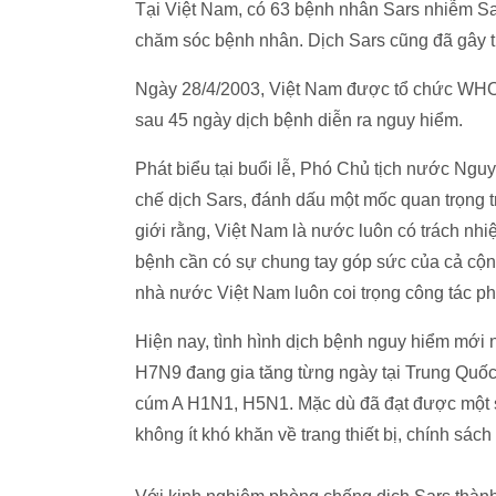
Tại Việt Nam, có 63 bệnh nhân Sars nhiễm Sars,
chăm sóc bệnh nhân. Dịch Sars cũng đã gây t
Ngày 28/4/2003, Việt Nam được tổ chức WHO 
sau 45 ngày dịch bệnh diễn ra nguy hiểm.
Phát biểu tại buổi lễ, Phó Chủ tịch nước Ngu
chế dịch Sars, đánh dấu một mốc quan trọng t
giới rằng, Việt Nam là nước luôn có trách nh
bệnh cần có sự chung tay góp sức của cả cộn
nhà nước Việt Nam luôn coi trọng công tác p
Hiện nay, tình hình dịch bệnh nguy hiểm mới nổ
H7N9 đang gia tăng từng ngày tại Trung Quốc,
cúm A H1N1, H5N1. Mặc dù đã đạt được một s
không ít khó khăn về trang thiết bị, chính sách