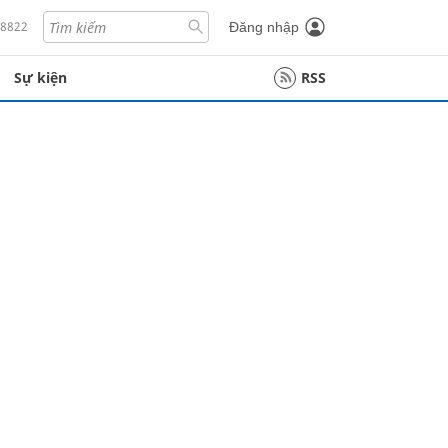
18822
Đăng nhập
Sự kiện
RSS