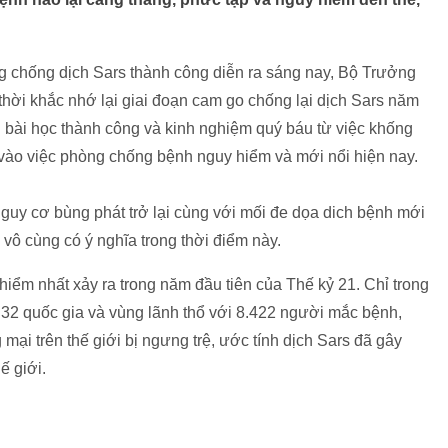
 chống dịch Sars thành công diễn ra sáng nay, Bộ Trưởng
thời khắc nhớ lại giai đoạn cam go chống lại dịch Sars năm
g bài học thành công và kinh nghiệm quý báu từ việc khống
vào việc phòng chống bệnh nguy hiểm và mới nổi hiện nay.
guy cơ bùng phát trở lại cùng với mối đe dọa dich bệnh mới
 vô cùng có ý nghĩa trong thời điểm này.
hiểm nhất xảy ra trong năm đầu tiên của Thế kỷ 21. Chỉ trong
g 32 quốc gia và vùng lãnh thổ với 8.422 người mắc bệnh,
mại trên thế giới bị ngưng trệ, ước tính dịch Sars đã gây
ế giới.