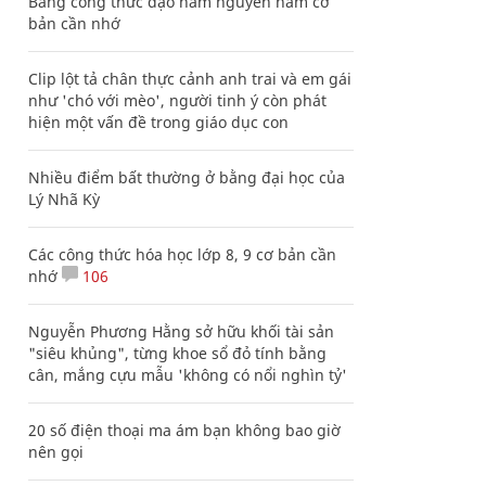
Bảng công thức đạo hàm nguyên hàm cơ
bản cần nhớ
Clip lột tả chân thực cảnh anh trai và em gái
như 'chó với mèo', người tinh ý còn phát
hiện một vấn đề trong giáo dục con
Nhiều điểm bất thường ở bằng đại học của
Lý Nhã Kỳ
Các công thức hóa học lớp 8, 9 cơ bản cần
nhớ
106
Nguyễn Phương Hằng sở hữu khối tài sản
"siêu khủng", từng khoe sổ đỏ tính bằng
cân, mắng cựu mẫu 'không có nổi nghìn tỷ'
20 số điện thoại ma ám bạn không bao giờ
nên gọi