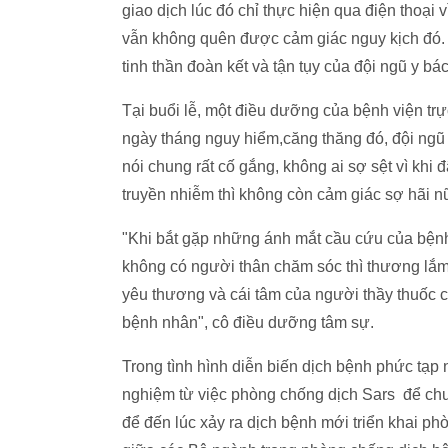
giao dịch lúc đó chỉ thực hiện qua điện thoại 
vẫn không quên được cảm giác nguy kịch đó.
tinh thần đoàn kết và tận tụy của
Tại buổi lễ, một điều dưỡng của bệnh viện trự
ngày tháng nguy hiểm,căng thăng đó, đội ngũ
nói chung rất cố gắng, không ai sợ sệt vì kh
truyền nhiễm thì không còn cảm giác sợ hãi 
"Khi bắt gặp những ánh mắt cầu cứu của bệnh
không có người thân chăm sóc thì thương lắm
yêu thương và cái tâm của người thầy thuốc 
bệnh nhân", cô điều dưỡng tâm sự.
Trong tình hình diễn biến dịch bệnh phức tạp 
nghiệm từ việc phòng chống dịch Sars để chu
để đến lúc xảy ra dịch bệnh mới triển khai 