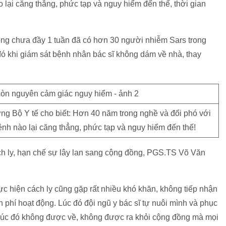
lại căng thẳng, phức tạp và nguy hiểm đến thế, thời gian
 vòng chưa đầy 1 tuần đã có hơn 30 người nhiễm Sars trong
đó khi giám sát bệnh nhân bác sĩ không dám về nhà, thay
 Bộ Y tế cho biết: Hơn 40 năm trong nghề và đối phó với
nh nào lại căng thẳng, phức tạp và nguy hiểm đến thế!
ch ly, hạn chế sự lây lan sang cộng đồng, PGS.TS Võ Văn
ực hiện cách ly cũng gặp rất nhiều khó khăn, không tiếp nhận
 phí hoạt động. Lúc đó đội ngũ y bác sĩ tự nuôi mình và phục
 lúc đó không được về, không được ra khỏi cộng đồng mà mọi