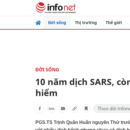
Đời sống
Thị trường
Thế giới
ĐỜI SỐNG
10 năm dịch SARS, cò
hiểm
PGS.TS Trịnh Quân Huấn nguyên Thứ trưởn
với nhiều dịch bệnh nhưng chưa có dịch bệ