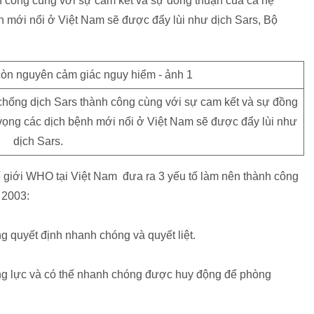
 công cùng với sự cam kết và sự đồng thuận của cả hệ
nh mới nổi ở Việt Nam sẽ được đẩy lùi như dịch Sars, Bộ
chống dịch Sars thành công cùng với sự cam kết và sự đồng
y vọng các dịch bệnh mới nổi ở Việt Nam sẽ được đẩy lùi như
dịch Sars.
ế giới WHO tại Việt Nam đưa ra 3 yếu tố làm nên thành công
 2003:
 quyết định nhanh chóng và quyết liệt.
ăng lực và có thế nhanh chóng được huy động để phòng