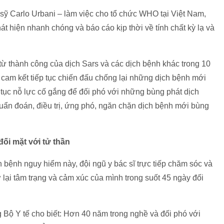
sỹ Carlo Urbani – làm việc cho tổ chức WHO tại Việt Nam,
át hiện nhanh chóng và báo cáo kịp thời về tính chất kỳ lạ và
 từ thành công của dịch Sars và các dịch bệnh khác trong 10
 cam kết tiếp tục chiến đấu chống lại những dịch bệnh mới
 tục nỗ lực cố gắng để đối phó với những bùng phát dịch
uẩn đoán, điều trị, ứng phó, ngăn chặn dịch bệnh mới bùng
đối mặt với tử thần
 bệnh nguy hiểm này, đội ngũ y bác sĩ trực tiếp chăm sóc và
 lại tâm trạng và cảm xúc của mình trong suốt 45 ngày đối
ộ Y tế cho biết: Hơn 40 năm trong nghề và đối phó với