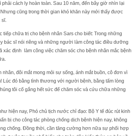
vì phải cách ly hoàn toàn. Sau 10 năm, đến bây giờ nhìn lại
 Nhưng cũng trong thời gian khó khăn này mới thấy được
 đội ngũ y bác sĩ.
c tiếp chữa trị cho bệnh nhân Sars cho biết: Trong những
 y bác sĩ nói riêng và những người làm công tác điều dưỡng
i đã xác định làm công việc chăm sóc cho bệnh nhân mắc bệnh
nữa.
 nhân, đôi mắt mong mỏi sự sống, ánh mắt buồn, cô đơn vì
! Lúc đó bằng tình thương với người bệnh, bằng tấm lòng
chúng tôi cố gắng hết sức để chăm sóc và cứu chữa những
như hiện nay, Phó chủ tịch nước chỉ đạo: Bộ Y tế đúc rút kinh
ẩn bị cho công tác phòng chống dịch bệnh hiện nay, không
phòng chống. Đồng thời, cần tăng cường hơn nữa sự phối hợp