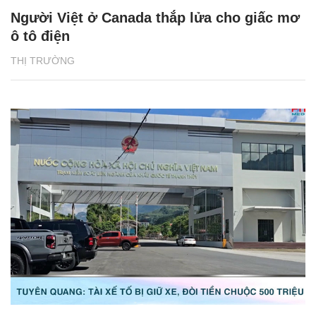
Người Việt ở Canada thắp lửa cho giấc mơ
ô tô điện
THỊ TRƯỜNG