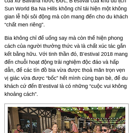
của xứ Bavaria nước Đức, B’estival của khu du lịch
Sun World Ba Na Hills không chỉ tái hiện một không
gian lễ hội sôi động mà còn mang đến cho du khách
“chất men riêng”.
Bia không chỉ để uống say mà còn thể hiện phong
cách của người thưởng thức và là chất xúc tác gắn
kết bằng hữu. Với tinh thần đó, B’estival 2018 mang
đến chuỗi hoạt động trải nghiệm độc đáo và hấp
dẫn, để các tín đồ bia vừa được thoả mãn trọn vẹn
vị giác vừa được “bốc” hết mình cùng bạn bè, để du
khách cứ đến B’estival là có những “cuộc vui không
khoảng cách”.