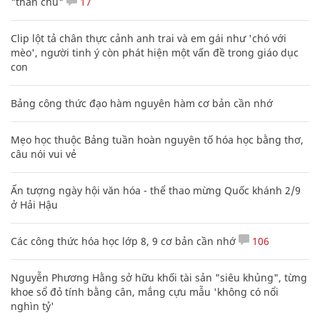
"thần chú"
17
Clip lột tả chân thực cảnh anh trai và em gái như 'chó với
mèo', người tinh ý còn phát hiện một vấn đề trong giáo dục
con
Bảng công thức đạo hàm nguyên hàm cơ bản cần nhớ
Mẹo học thuộc Bảng tuần hoàn nguyên tố hóa học bằng thơ,
câu nói vui vẻ
Ấn tượng ngày hội văn hóa - thể thao mừng Quốc khánh 2/9
ở Hải Hậu
Các công thức hóa học lớp 8, 9 cơ bản cần nhớ
106
Nguyễn Phương Hằng sở hữu khối tài sản "siêu khủng", từng
khoe sổ đỏ tính bằng cân, mắng cựu mẫu 'không có nổi
nghìn tỷ'